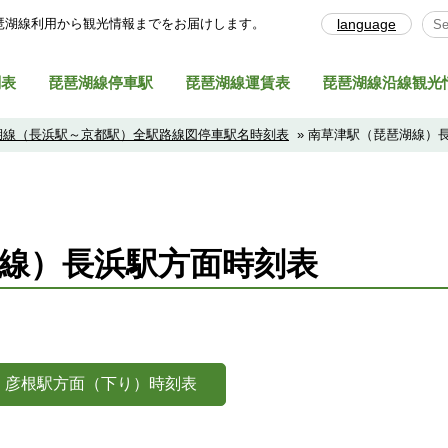
琶湖線利⽤から観光情報までをお届けします。
language
Sel
刻表
琵琶湖線停車駅
琵琶湖線運賃表
琵琶湖線沿線観光
湖線（長浜駅～京都駅）全駅路線図停車駅名時刻表
» 南草津駅（琵琶湖線）
線）長浜駅方面時刻表
彦根駅方面（下り）時刻表