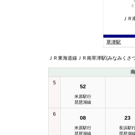
と
ＪＲ
草津駅
ＪＲ東海道線ＪＲ南草津駅(みなみくさ
南
5
52
米原駅行
琵琶湖線
6
08
23
米原駅行
長浜駅
琵琶湖線
琵琶湖