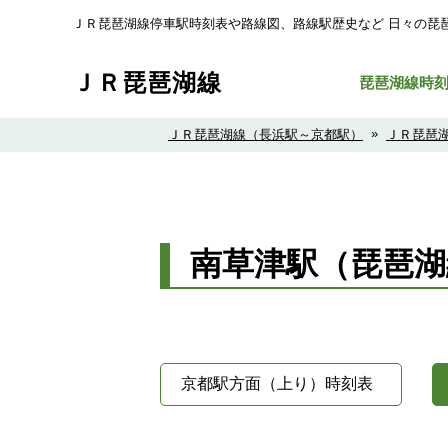
ＪＲ琵琶湖線停車駅時刻表や路線図、路線駅歴史など ⽇々の琵
ＪＲ琵琶湖線
琵琶湖線時
»
ＪＲ琵琶湖線（長浜駅～京都駅）
ＪＲ琵琶
南草津駅（琵琶湖
京都駅方面（上り）時刻表