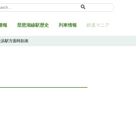
ect Language
▼
情報
琵琶湖線駅歴史
列車情報
鉄道マニア
長浜駅方面時刻表