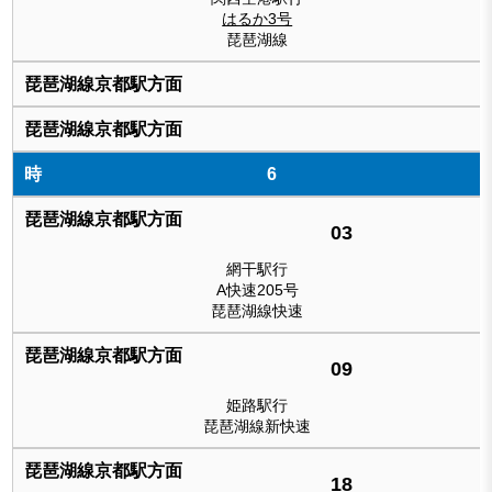
はるか3号
琵琶湖線
6
03
網干駅行
A快速205号
琵琶湖線快速
09
姫路駅行
琵琶湖線新快速
18