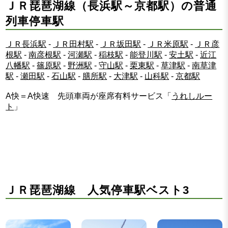
ＪＲ琵琶湖線（長浜駅～京都駅）の普通
列車停車駅
ＪＲ長浜駅
-
ＪＲ田村駅
-
ＪＲ坂田駅
-
ＪＲ米原駅
-
ＪＲ彦
根駅
-
南彦根駅
-
河瀬駅
-
稲枝駅
-
能登川駅
-
安土駅
-
近江
八幡駅
-
篠原駅
-
野洲駅
-
守山駅
-
栗東駅
-
草津駅
-
南草津
駅
-
瀬田駅
-
石山駅
-
膳所駅
-
大津駅
-
山科駅
-
京都駅
A快＝A快速 先頭車両が座席有料サービス「
うれしルー
ト
」
ＪＲ琵琶湖線 人気停車駅ベスト3