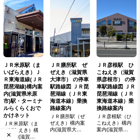
ＪＲ米原駅（ま
ＪＲ膳所駅 ぜ
ＪＲ彦根駅 ひ
いばらえき）Ｊ
ぜえき（滋賀県
こねえき（滋賀
Ｒ東海道線(ＪＲ
大津市） の停車
県彦根市） の停
琵琶湖線)構内案
駅路線図 ＪＲ琵
車駅路線図 ＪＲ
内(滋賀県米原
琶湖線（ＪＲ東
琵琶湖線（ＪＲ
市)駅・ターミナ
海道本線）乗換
東海道本線）乗
ルらくらくおで
路線案内
換路線案内
かけネット
ＪＲ膳所駅（ぜ
ＪＲ彦根駅（ひ
ぜえき）構内案
こねえき）構内
ＪＲ米原駅（ま
内(滋賀県大…
案内(滋賀県…
いばらえき）構
×
内案内(滋賀…