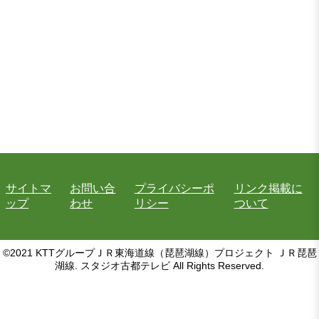
サイトマ
お問い合
プライバシーポ
リンク掲載に
ップ
わせ
リシー
ついて
©2021 KTTグループＪＲ東海道線（琵琶湖線）プロジェクト ＪＲ琵琶
湖線. スタジオ古都テレビ All Rights Reserved.