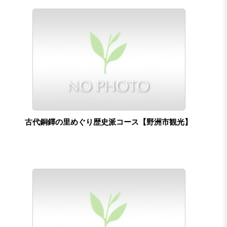
古代銅鐸の里めぐり歴史派コース【野洲市観光】