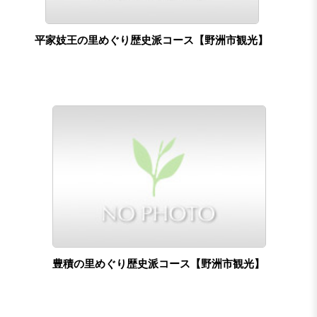
平家妓王の里めぐり歴史派コース【野洲市観光】
豊積の里めぐり歴史派コース【野洲市観光】