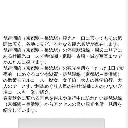
琵琶湖線（京都駅～長浜駅）観光と一口に言ってもその範
囲は広く、各地に見どころとなる観光名所が点在します。
琵琶湖線（京都駅～長浜駅）の停車駅沿線・周辺エリアに
ある社観光コースで寺仏閣・遺跡・古墳・城が写真１つで
かんたんに探せます。
琵琶湖線（京都駅～長浜駅）の観光名所を「たった1日で効
率的」にめぐるコツや滋賀・琵琶湖線（京都駅～長浜駅）
の散策モデルコース、歴女、女子旅、大人の修学旅行、大
人のでーとすご利益めぐり人気の神社仏閣に人の少ない穴
場コースも一挙ご紹介。
春夏秋冬に変わる景色を週末や旅行中に訪れたい琵琶湖線
（京都駅～長浜駅）からアクセスの良い観光名所・見所を
紹介しています。