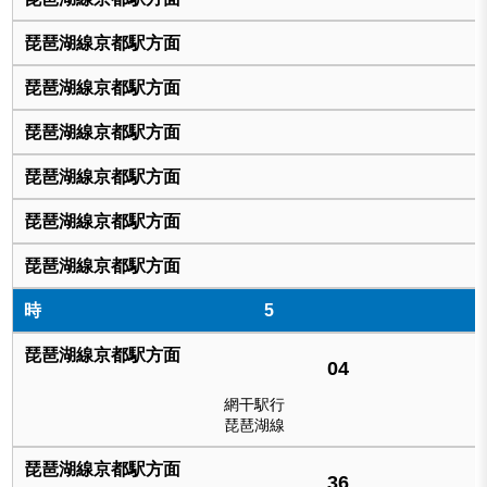
5
04
網干駅行
琵琶湖線
36