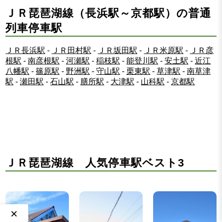
ＪＲ琵琶湖線（長浜駅～京都駅）の普通
列車停車駅
ＪＲ長浜駅
-
ＪＲ田村駅
-
ＪＲ坂田駅
-
ＪＲ米原駅
-
ＪＲ彦
根駅
-
南彦根駅
-
河瀬駅
-
稲枝駅
-
能登川駅
-
安土駅
-
近江
八幡駅
-
篠原駅
-
野洲駅
-
守山駅
-
栗東駅
-
草津駅
-
南草津
駅
-
瀬田駅
-
石山駅
-
膳所駅
-
大津駅
-
山科駅
-
京都駅
ＪＲ琵琶湖線 人気停車駅ベスト3
×