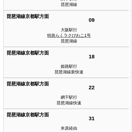
琵琶湖線
09
大阪駅行
特急らくラクびわこ1号
琵琶湖線
18
姫路駅行
琵琶湖線新快速
22
網干駅行
琵琶湖線快速
31
米原経由