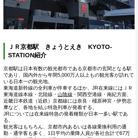
ＪＲ京都駅 きょうとえき KYOTO-
STATION紹介
京都駅は日本有数の観光都市である京都市の玄関となる駅
であり、国内外から年間5,000万人以上もの観光客が訪れて
いる日本一の観光地。
東海道新幹線の全列車が停車するほか、JR在来線にはＪＲ
東海道線本線・北陸線・
山陰線
・関西空港線・南紀方面、
近畿日本鉄道（近鉄）京都線には奈良・橿原神宮・伊勢志
摩など、各地を結ぶ特急列車が発着する。
JRについては在来線特急の発着種類が日本一多い駅であ
る。
観光客はもちろん、京都市内あるいは各線乗換利用の通
勤・通学客も多く、1日平均の乗降人員が各社合計で67万