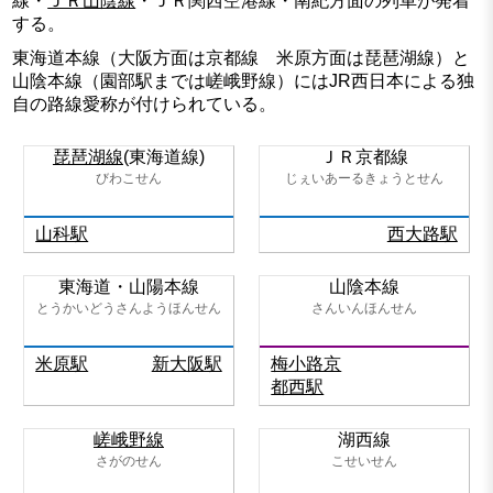
線・
ＪＲ山陰線
・ＪＲ関西空港線・南紀方面の列車が発着
する。
東海道本線（大阪方面は京都線 米原方面は琵琶湖線）と
山陰本線（園部駅までは嵯峨野線）にはJR西日本による独
自の路線愛称が付けられている。
琵琶湖線
(東海道線)
ＪＲ京都線
びわこせん
じぇいあーるきょうとせん
山科駅
西大路駅
東海道・山陽本線
山陰本線
とうかいどうさんようほんせん
さんいんほんせん
米原駅
新大阪駅
梅小路京
都西駅
嵯峨野線
湖西線
さがのせん
こせいせん