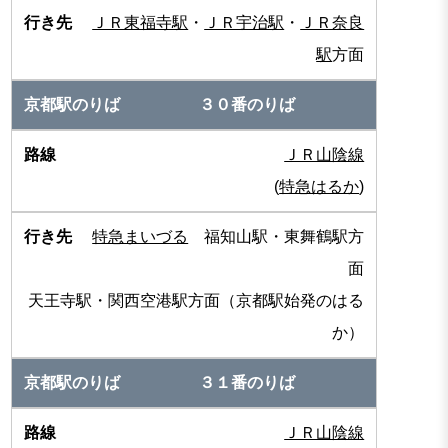
ＪＲ東福寺駅
・
ＪＲ宇治駅
・
ＪＲ奈良
駅
方面
３０番のりば
ＪＲ山陰線
(
特急はるか
)
特急まいづる
福知山駅・東舞鶴駅方
面
天王寺駅・関西空港駅方面（京都駅始発のはる
か）
３１番のりば
ＪＲ山陰線