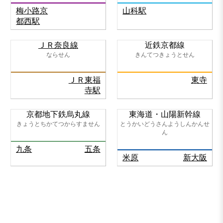
梅小路京
山科駅
都西駅
ＪＲ奈良線
近鉄京都線
ならせん
きんてつきょうとせん
ＪＲ東福
東寺
寺駅
京都地下鉄烏丸線
東海道・山陽新幹線
きょうとちかてつからすません
とうかいどうさんようしんかんせ
ん
九条
五条
米原
新大阪