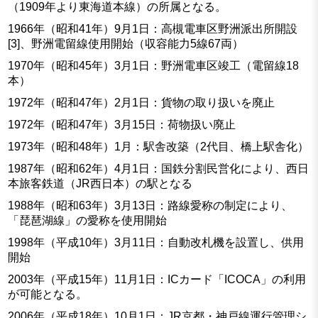
（1909年より東海道本線）の所属となる。
1966年（昭和41年）9月1日：高槻電車区野洲派出所開設
[3]、野洲電留線使用開始（収容能力5線67両）
1970年（昭和45年）3月1日：野洲電車区竣工（電留線18
本）
1972年（昭和47年）2月1日：貨物の取り扱いを廃止
1972年（昭和47年）3月15日：荷物扱い廃止
1973年（昭和48年）1月：駅舎改築（2代目、橋上駅舎化）
1987年（昭和62年）4月1日：国鉄分割民営化により、西日
本旅客鉄道（JR西日本）の駅となる
1988年（昭和63年）3月13日：路線愛称の制定により、
「琵琶湖線」の愛称を使用開始
1998年（平成10年）3月11日：自動改札機を設置し、供用
開始
2003年（平成15年）11月1日：ICカード「ICOCA」の利用
が可能となる。
2006年（平成18年）10月1日：JR京都・神戸線運行管理シ