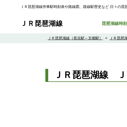
ＪＲ琵琶湖線停車駅時刻表や路線図、路線駅歴史など ⽇々の琵
ＪＲ琵琶湖線
琵琶湖線時
»
ＪＲ琵琶湖線（長浜駅～京都駅）
ＪＲ琵琶
ＪＲ琵琶湖線 