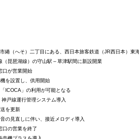
市綣（へそ）二丁目にある、西日本旅客鉄道（JR西日本）東
本線（琵琶湖線）の守山駅 – 草津駅間に新設開業
の窓口が営業開始
改札機を設置し、供用開始
ード「ICOCA」の利用が可能となる
京都・神戸線運行管理システム導入
放送を更新
警告音の見直しに伴い、接近メロディ導入
の窓口の営業を終了
の券売機プラスを導入