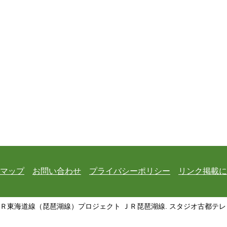
マップ
お問い合わせ
プライバシーポリシー
リンク掲載に
ＪＲ東海道線（琵琶湖線）プロジェクト ＪＲ琵琶湖線. スタジオ古都テレビ All Ri