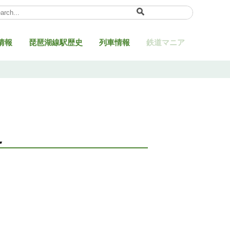
ect Language
▼
情報
琵琶湖線駅歴史
列車情報
鉄道マニア
史