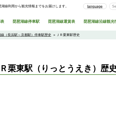
琶湖線利⽤から観光情報までをお届けします。
language
Sel
刻表
琵琶湖線停車駅
琵琶湖線運賃表
琵琶湖線沿線観光
湖線（長浜駅～京都駅）停車駅歴史
» ＪＲ栗東駅歴史
ＪＲ栗東駅（りっとうえき）歴