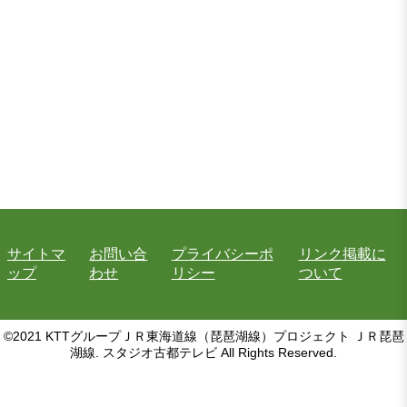
サイトマ
お問い合
プライバシーポ
リンク掲載に
ップ
わせ
リシー
ついて
©2021 KTTグループＪＲ東海道線（琵琶湖線）プロジェクト ＪＲ琵琶
湖線. スタジオ古都テレビ All Rights Reserved.