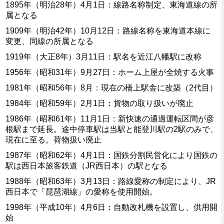
1895年（明治28年）4月1日：線路名称制定、東海道線の所
属となる
1909年（明治42年）10月12日：路線名称を東海道本線に
変更、同線の所属となる
1919年（大正8年）3月11日：駅名を近江八幡駅に改称
1956年（昭和31年）9月27日：ホーム上屋が全焼する火事
1981年（昭和56年）8月：現在の橋上駅舎に改築（2代目）
1984年（昭和59年）2月1日：貨物の取り扱いが廃止
1986年（昭和61年）11月1日：新快速の通過運転区間が彦
根駅まで延長。途中停車駅は当駅と能登川駅の2駅のみで、
現在に至る。荷物扱い廃止
1987年（昭和62年）4月1日：国鉄分割民営化により国鉄の
駅は西日本旅客鉄道（JR西日本）の駅となる
1988年（昭和63年）3月13日：路線愛称の制定により、JR
西日本で「琵琶湖線」の愛称を使用開始。
1998年（平成10年）4月6日：自動改札機を設置し、供用開
始