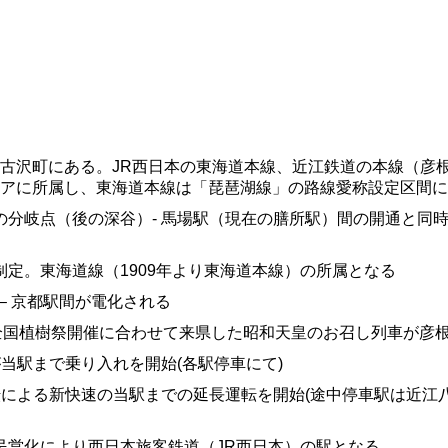
古沢町にある。JR西日本の東海道本線、近江鉄道の本線（彦根
アに所属し、東海道本線は「琵琶湖線」の路線愛称設定区間に
鉄道の分岐点（後の深谷）- 馬場駅（現在の膳所駅）間の開通と
称制定。東海道線（1909年より東海道本線）の所属となる
駅 – 京都駅間が電化される
6回全国植樹祭開催に合わせて来県した昭和天皇のお召し列車が彦根
速が当駅まで乗り入れを開始(各駅停車にて)
運転による新快速の当駅までの延長運転を開始(途中停車駅は近江八幡駅
分割民営化により西日本旅客鉄道（JR西日本）の駅となる