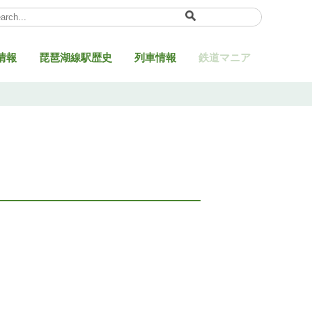
ect Language
▼
情報
琵琶湖線駅歴史
列車情報
鉄道マニア