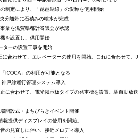
線愛称の制定により、「琵琶湖線」の愛称を使用開始
の中央分離帯に石積みの噴水が完成
整備事業を滋賀県都計審議会が承認
改札機を設置し、供用開始
レベーターの設置工事を開始
ヤ改正に合わせて、エレベーターの使用を開始。これに合わせて、
ード「ICOCA」の利用が可能となる
京都・神戸線運行管理システム導入
イヤ改正に合わせて、電光掲示板タイプの発車標を設置。駅自動放
設
前広場開設式・まちびらきイベント開催
常時情報提供ディスプレイの使用を開始。
警告音の見直しに伴い、接近メロディ導入