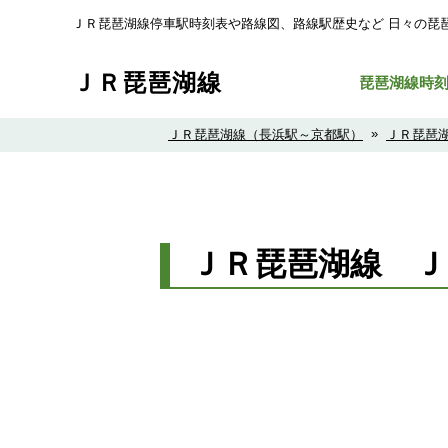
ＪＲ琵琶湖線停車駅時刻表や路線図、路線駅歴史など ⽇々の琵
ＪＲ琵琶湖線
琵琶湖線時
»
ＪＲ琵琶湖線（長浜駅～京都駅）
ＪＲ琵琶
ＪＲ琵琶湖線 Ｊ