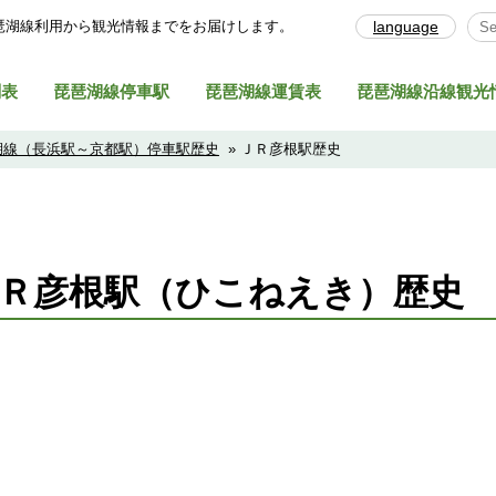
琶湖線利⽤から観光情報までをお届けします。
language
Sel
刻表
琵琶湖線停車駅
琵琶湖線運賃表
琵琶湖線沿線観光
湖線（長浜駅～京都駅）停車駅歴史
» ＪＲ彦根駅歴史
Ｒ彦根駅（ひこねえき）歴史