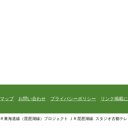
マップ
お問い合わせ
プライバシーポリシー
リンク掲載に
ＪＲ東海道線（琵琶湖線）プロジェクト ＪＲ琵琶湖線. スタジオ古都テレビ All Ri