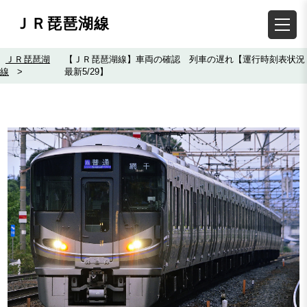
ＪＲ琵琶湖線
ＪＲ琵琶湖
【ＪＲ琵琶湖線】車両の確認 列車の遅れ【運行時刻表状況
線
>
最新5/29】