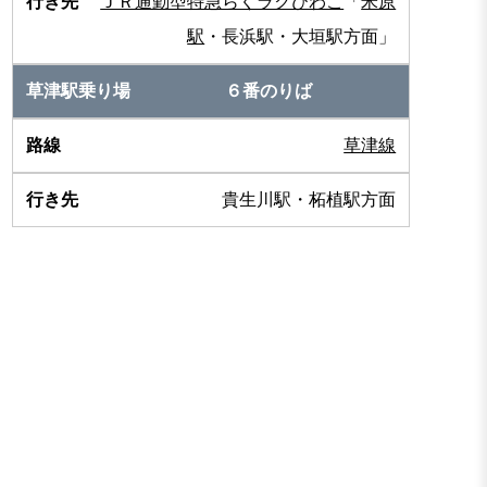
ＪＲ通勤型特急らくラクびわこ
「
米原
駅
・長浜駅・大垣駅方面」
６番のりば
草津線
貴生川駅・柘植駅方面