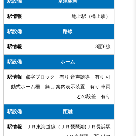
草津駅舎
地上駅（橋上駅）
路線
3面6線
ホーム
点字ブロック 有り 音声誘導 有り 可
動式ホーム柵 無し 案内表示装置 有り 車両
との段差 有り
距離
ＪＲ東海道線（ＪＲ琵琶湖)ＪＲ長浜駅