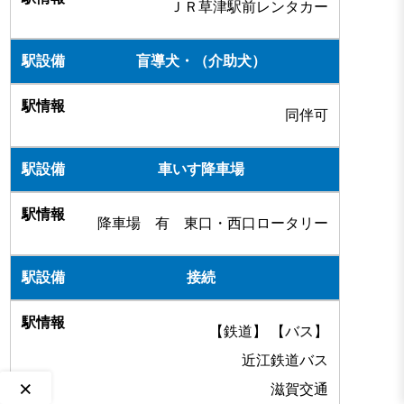
ＪＲ草津駅前レンタカー
盲導犬・（介助犬）
同伴可
車いす降車場
降車場 有 東口・西口ロータリー
接続
【鉄道】 【バス】
近江鉄道バス
×
滋賀交通