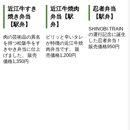
近江牛すき
近江牛焼肉
忍者弁当
焼き弁当
弁当【駅
【駅弁】
【駅弁】
弁】
SHINOBI-TRAIN
の運行記念に誕生
肉の芸術品の異名
ピリッと辛いタレ
した忍者弁当！
を持つ松阪牛をす
が特徴の近江牛焼
販売価格950円
きやき弁当に仕上
肉弁当です。 販
げました。 販売
売価格1,200円
価格1,350円