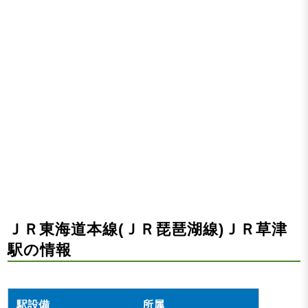
ＪＲ東海道本線(ＪＲ琵琶湖線)ＪＲ草津
駅の情報
所属