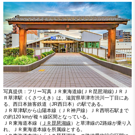
写真提供：フリー写真 ＪＲ東海道線(ＪＲ琵琶湖線)ＪＲＪ
Ｒ草津駅（くさつえき）は、滋賀県草津市渋川一丁目にあ
る、西日本旅客鉄道（JR西日本）の駅である。
ＪＲ草津駅から山陽本線（ＪＲ神戸線）ＪＲ西明石駅まで
の約120 kmが複々線区間となっている。
ＪＲ東海道本線（
ＪＲ琵琶湖線
）と草津線の2路線が乗り入
れ、ＪＲ東海道本線を所属線とする。