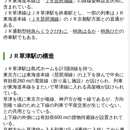
ＪＲ東海道本線は「
ＪＲ琵琶湖線
」の路線愛称設定区間に
含まれている。
ＪＲ草津線はＪＲ草津駅を終着駅とし、一部の列車はＪＲ
東海道本線（
ＪＲ琵琶湖線
）のＪＲ京都駅方面との直通が
ある。
ＪＲ通勤型
特急らくラクびわこ
・
特急はるか
・
特急ひだ
の
停車駅でもある。
ＪＲ草津駅の構造
ＪＲ草津駅は島式ホームを計3面8線を持つ。
東京方には東海道本線（琵琶湖線）の上下を挟んで中央に
有効長260 mの電留線（折り返し施設）が設けられ、列車
が東海道本線をまたいで草津線に入れる高架橋が設けられ
ている。
草津を境に東京方が複線、神戸方が複々線であるが、方向
別複々線のため上下線の列車で平面交差が生じていない。
との共用となっている。
上下線の外側には有効長600 mの貨物待避線が設置されて
いる。
京都方から草津線へ入る列車は5・6番線に入線してから東