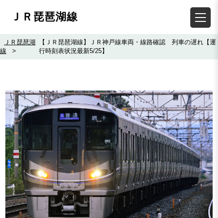
ＪＲ琵琶湖線
ＪＲ琵琶湖
【ＪＲ琵琶湖線】ＪＲ神戸線車両・線路確認 列車の遅れ【運
線
>
行時刻表状況最新5/25】