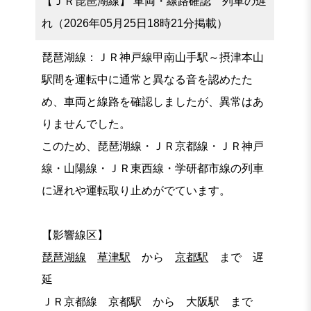
【ＪＲ琵琶湖線】 車両・線路確認 列車の遅
れ（2026年05月25日18時21分掲載）
琵琶湖線：ＪＲ神戸線甲南山手駅～摂津本山
駅間を運転中に通常と異なる音を認めたた
め、車両と線路を確認しましたが、異常はあ
りませんでした。
このため、琵琶湖線・ＪＲ京都線・ＪＲ神戸
線・山陽線・ＪＲ東西線・学研都市線の列車
に遅れや運転取り止めがでています。
【影響線区】
琵琶湖線
草津駅
から
京都駅
まで 遅
延
ＪＲ京都線 京都駅 から 大阪駅 まで