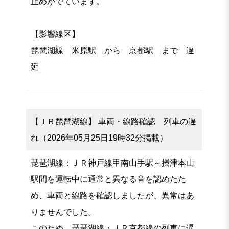
止めがでています。
【影響線区】
琵琶湖線
米原駅
から
京都駅
まで 遅
延
【ＪＲ琵琶湖線】 車両・線路確認 列車の遅
れ（2026年05月25日19時32分掲載）
琵琶湖線：ＪＲ神戸線甲南山手駅～摂津本山
駅間を運転中に通常と異なる音を認めたた
め、車両と線路を確認しましたが、異常はあ
りませんでした。
このため、琵琶湖線・ＪＲ京都線の列車に遅