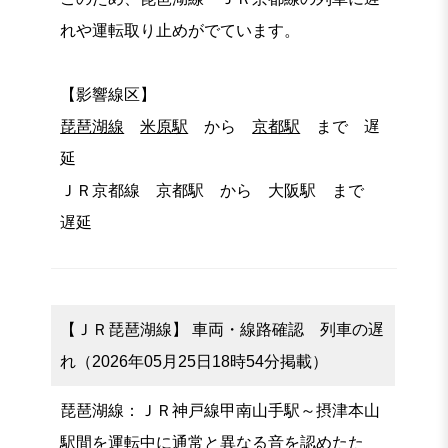
れや運転取り止めがでています。
【影響線区】
琵琶湖線
米原駅
から
京都駅
まで 遅
延
ＪＲ京都線 京都駅 から 大阪駅 まで
遅延
【ＪＲ琵琶湖線】 車両・線路確認 列車の遅
れ（2026年05月25日18時54分掲載）
琵琶湖線：ＪＲ神戸線甲南山手駅～摂津本山
駅間を運転中に通常と異なる音を認めたた