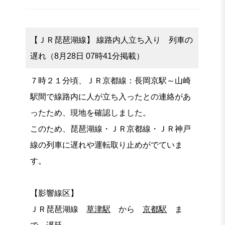
【ＪＲ琵琶湖線】 線路内人立ち入り 列車の
遅れ（8月28日 07時41分掲載）
７時２１分頃、ＪＲ京都線：長岡京駅～山崎
駅間で線路内に人が立ち入ったとの連絡があ
ったため、現地を確認しました。
このため、琵琶湖線・ＪＲ京都線・ＪＲ神戸
線の列車に遅れや運転取り止めがでていま
す。
【影響線区】
ＪＲ琵琶湖線
草津駅
から
京都駅
ま