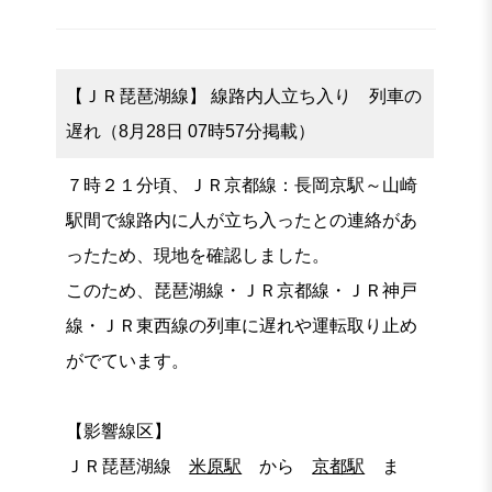
【ＪＲ琵琶湖線】 線路内人立ち入り 列車の
遅れ（8月28日 07時57分掲載）
７時２１分頃、ＪＲ京都線：長岡京駅～山崎
駅間で線路内に人が立ち入ったとの連絡があ
ったため、現地を確認しました。
このため、琵琶湖線・ＪＲ京都線・ＪＲ神戸
線・ＪＲ東西線の列車に遅れや運転取り止め
がでています。
【影響線区】
ＪＲ琵琶湖線
米原駅
から
京都駅
ま