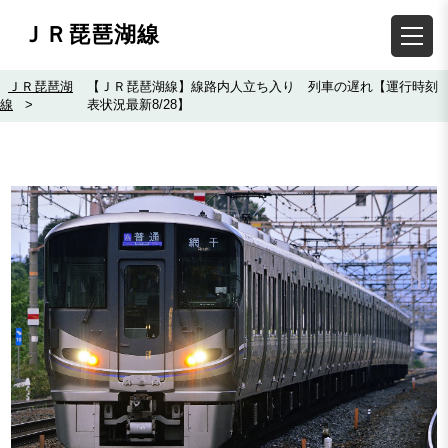
ＪＲ琵琶湖線
ＪＲ琵琶湖
【ＪＲ琵琶湖線】線路内人立ち入り 列車の遅れ【運行時刻
線
>
表状況最新8/28】