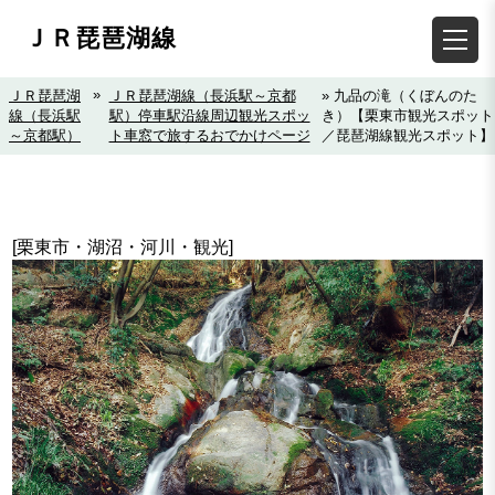
ＪＲ琵琶湖線
»
ＪＲ琵琶湖
ＪＲ琵琶湖線（長浜駅～京都
» 九品の滝（くぼんのた
線（長浜駅
駅）停車駅沿線周辺観光スポッ
き）【栗東市観光スポット
～京都駅）
ト車窓で旅するおでかけページ
／琵琶湖線観光スポット】
[栗東市・湖沼・河川・観光]