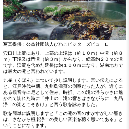
写真提供：公益社団法人びわこビジターズビューロー
穴口川上流にあり、上部の上滝は（約１０ｍ）中滝（約８
ｍ）下滝又は門滝（約３ｍ）からなり、総高約２０ｍの滝
です。渓流を含めた延長は約１００ｍになり、湖南地方で
は最大の滝と言われています。
九品（くぼん）について少し説明します。言い伝えによる
と、江戸時代中期、九州島津藩の側室だった人が、近くに
ある観音寺に尼として住み、時折、この滝の浄らかさに魅
かれて訪れた時に「井上の 滝の響きはさながらに 九品
浄土の楽とこそきけ」と言う歌を詠みました。
歌を簡単に説明しますと「この滝の音のすがすがしい響き
は、さながら極楽浄土の美しい音楽を聴く思いである」と
いうことになります。