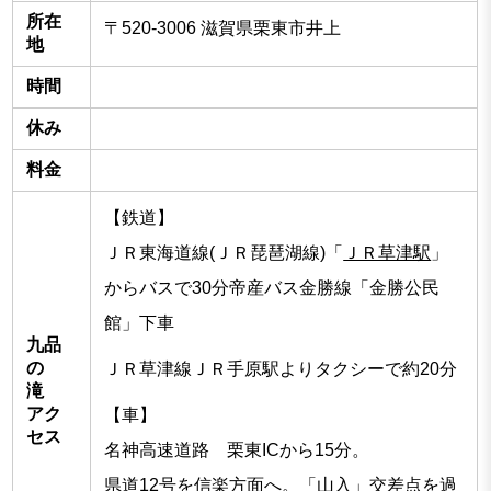
所在
〒520-3006 滋賀県栗東市井上
地
時間
休み
料金
【鉄道】
ＪＲ東海道線(ＪＲ琵琶湖線)「
ＪＲ草津駅
」
からバスで30分帝産バス金勝線「金勝公民
館」下車
九品
の
ＪＲ草津線ＪＲ手原駅よりタクシーで約20分
滝
アク
【車】
セス
名神高速道路 栗東ICから15分。
県道12号を信楽方面へ。「山入」交差点を過