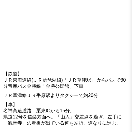
【鉄道】
ＪＲ東海道線(ＪＲ琵琶湖線)「
ＪＲ草津駅
」 からバスで30
分帝産バス金勝線「金勝公民館」下車
ＪＲ草津線ＪＲ手原駅よりタクシーで約20分
【車】
名神高速道路 栗東ICから15分。
県道12号を信楽方面へ。「山入」交差点を過ぎ、左手に
「観音寺」の看板が出ている道を左折。道なりに進む。