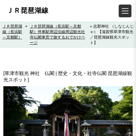
ＪＲ琵琶湖線
»
ＪＲ琵琶湖
ＪＲ琵琶湖線（長浜駅～京都
» 志那神社 （しなじんじ
線（長浜駅
駅）停車駅周辺沿線周辺観光社
ゃ）【滋賀県草津市観光
～京都駅）
寺仏閣車窓で旅するおでかけペ
／琵琶湖線観光スポッ
ージ
ト】
[草津市観光 神社 仏閣 | 歴史・文化・社寺仏閣 琵琶湖線観
光スポット]