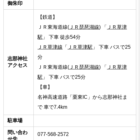
御朱印
【鉄道】
ＪＲ東海道線(
ＪＲ琵琶湖線
) 「
ＪＲ草津
駅
」 下車 徒歩54分
ＪＲ草津線
「
ＪＲ草津駅
」 下車 バスで25
分
志那神社
アクセス
ＪＲ東海道線(
ＪＲ琵琶湖線
) 「
ＪＲ草津
駅
」 下車 バスで25分
【車】
名神高速道路「栗東IC」から志那神社ま
で 車で7.4km
駐車場
問い合わ
077-568-2572
せ先