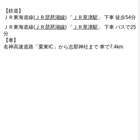
【鉄道】
ＪＲ東海道線(
ＪＲ琵琶湖線
) 「
ＪＲ草津駅
」 下車 徒歩54分
ＪＲ東海道線(
ＪＲ琵琶湖線
) 「
ＪＲ草津駅
」 下車 バスで25
分
【車】
名神高速道路「栗東IC」から志那神社まで 車で7.4km