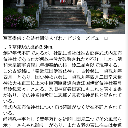
写真提供：公益社団法人びわこビジターズビューロー
ＪＲ草津駅
の北約3.5km、
創祀年代不詳であるが、社記に当社は徃古延喜式式内意布
伎神社であったが何故神号が改称されたか不詳、しかし清
和天皇御宇貞観九年御奉納の鏡、鈴二品今以て現存する、
この古鏡銘に「奉近江国伊富伎神」、古鈴銘に「貞観九年
四月」とあり。国史神祗八巻に「貞観九年四月二日辛未遣
神祗大祐正三位上大中臣朝臣常道向近江国伊富伎神社奉弓
箭鈴鏡云々」とある。又旧神官春日家にもこれを表す文書
があり、その神名帳考証に志那ノ意布伎神是也と記されて
いる。
但式内意布伎神社については確証がなく所在不詳とされて
いる。
尚特殊神事として豊年万作を祈願し団扇二つでその風景を
示す「さんやれ踊り」があり、また古老の言に徃古は参道