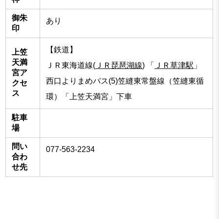
御朱
あり
印
【鉄道】
上笠
天満
ＪＲ東海道線(
ＪＲ琵琶湖線
) 「
ＪＲ草津駅
」
宮ア
西口よりまめバス(5)笠縫東常盤線（笠縫東循
クセ
ス
環）「上笠天満宮」下車
駐車
場
問い
077-563-2234
合わ
せ先