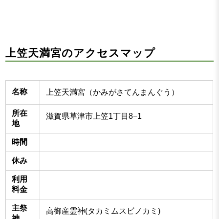
上笠天満宮のアクセスマップ
名称
上笠天満宮（かみがさてんまんぐう）
所在
滋賀県草津市上笠1丁目8−1
地
時間
休み
利用
料金
主祭
高御産霊神(タカミムスビノカミ)
神