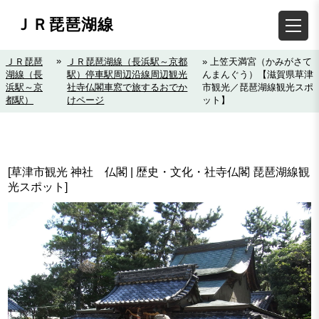
ＪＲ琵琶湖線
»
ＪＲ琵琶
ＪＲ琵琶湖線（長浜駅～京都
» 上笠天満宮（かみがさて
湖線（長
駅）停車駅周辺沿線周辺観光
んまんぐう）【滋賀県草津
浜駅～京
社寺仏閣車窓で旅するおでか
市観光／琵琶湖線観光スポ
都駅）
けページ
ット】
[草津市観光 神社 仏閣 | 歴史・文化・社寺仏閣 琵琶湖線観
光スポット]