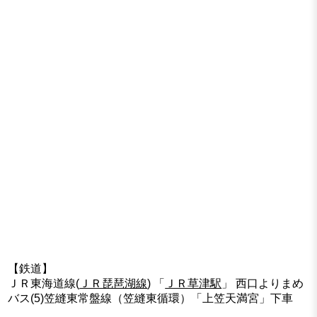
【鉄道】
ＪＲ東海道線(
ＪＲ琵琶湖線
) 「
ＪＲ草津駅
」 西口よりまめ
バス(5)笠縫東常盤線（笠縫東循環）「上笠天満宮」下車