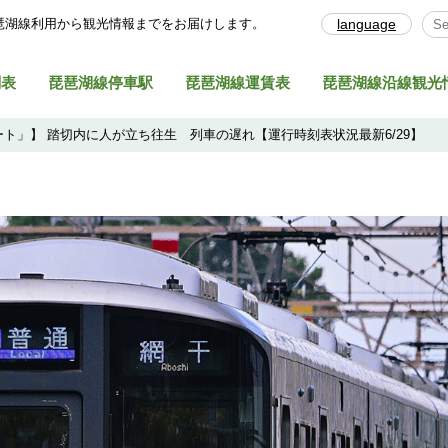
琶湖線利⽤から観光情報までをお届けします。
language
Sel
刻表
琵琶湖線停車駅
琵琶湖線運賃表
琵琶湖線沿線観光
ト」】 踏切内に人が立ち往生 列車の遅れ【運行時刻表状況最新6/29】