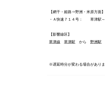
【網干・姫路⇒野洲・米原方面
・Ａ快速７１４号： 草津駅～
【影響線区】
草津線
草津駅
から
野洲駅
※遅延時分が変わる場合があり