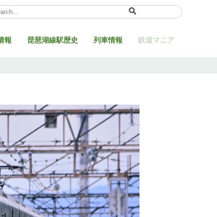
ect Language
▼
情報
琵琶湖線駅歴史
列車情報
鉄道マニア