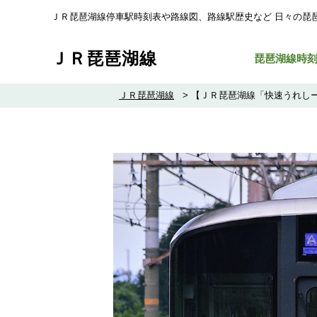
ＪＲ琵琶湖線停車駅時刻表や路線図、路線駅歴史など ⽇々の琵
ＪＲ琵琶湖線
琵琶湖線時
ＪＲ琵琶湖線
>
【ＪＲ琵琶湖線「快速うれしー