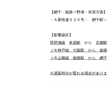
【網干・姫路⇒野洲・米原方面
・Ａ新快速５２０号： 網干駅
【影響線区】
琵琶湖線
米原駅
から
京都駅
ＪＲ神戸線 大阪駅 から 姫
ＪＲ山陽線 姫路駅 から 網
※遅延時分が変わる場合があり