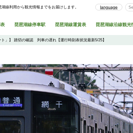
琶湖線利⽤から観光情報までをお届けします。
language
Sel
刻表
琵琶湖線停車駅
琵琶湖線運賃表
琵琶湖線沿線観光
ト」】 踏切の確認 列車の遅れ【運行時刻表状況最新5/25】