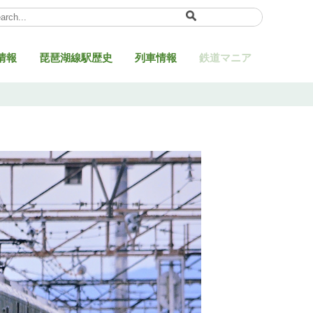
ect Language
▼
情報
琵琶湖線駅歴史
列車情報
鉄道マニア