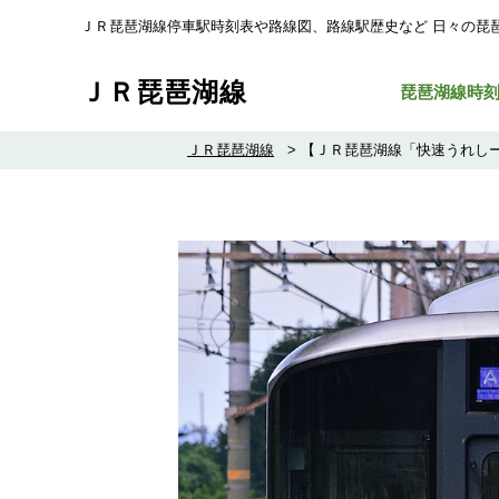
ＪＲ琵琶湖線停車駅時刻表や路線図、路線駅歴史など ⽇々の琵
ＪＲ琵琶湖線
琵琶湖線時
ＪＲ琵琶湖線
>
【ＪＲ琵琶湖線「快速うれしー