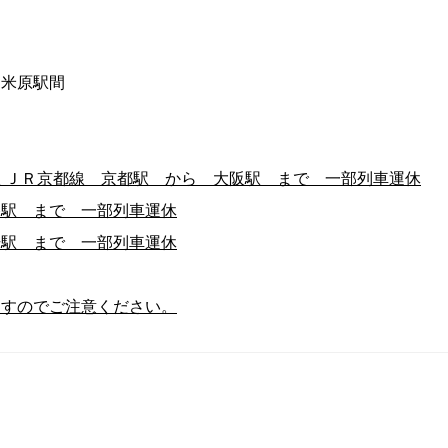
】
～米原駅間
 ＪＲ京都線 京都駅 から 大阪駅 まで 一部列車運休
路駅 まで 一部列車運休
干駅 まで 一部列車運休
ますのでご注意ください。