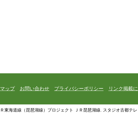
マップ
お問い合わせ
プライバシーポリシー
リンク掲載に
ＪＲ東海道線（琵琶湖線）プロジェクト ＪＲ琵琶湖線. スタジオ古都テレビ All Ri