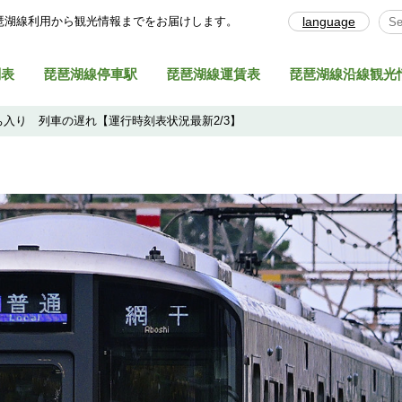
琶湖線利⽤から観光情報までをお届けします。
language
Sel
刻表
琵琶湖線停車駅
琵琶湖線運賃表
琵琶湖線沿線観光
入り 列車の遅れ【運行時刻表状況最新2/3】