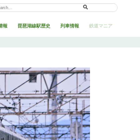
ect Language
▼
情報
琵琶湖線駅歴史
列車情報
鉄道マニア