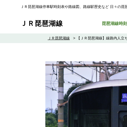
ＪＲ琵琶湖線停車駅時刻表や路線図、路線駅歴史など ⽇々の琵
ＪＲ琵琶湖線
琵琶湖線時
ＪＲ琵琶湖線
>
【ＪＲ琵琶湖線】線路内人立ち