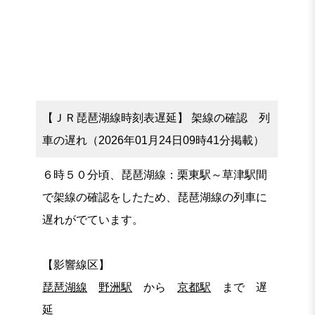
【ＪＲ琵琶湖線時刻表遅延】 架線の確認 列
車の遅れ（2026年01月24日09時41分掲載）
６時５０分頃、琵琶湖線：栗東駅～草津駅間
で架線の確認をしたため、琵琶湖線の列車に
遅れがでています。
【影響線区】
琵琶湖線
野洲駅
から
京都駅
まで 遅
延