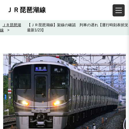
ＪＲ琵琶湖線
ＪＲ琵琶湖
【ＪＲ琵琶湖線】架線の確認 列車の遅れ【運行時刻表状況
線
>
最新1/23】