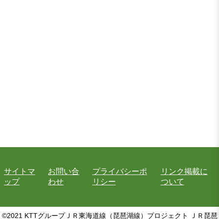
サイトマ
お問い合
プライバシーポ
リンク掲載に
ップ
わせ
リシー
ついて
©2021 KTTグループＪＲ東海道線（琵琶湖線）プロジェクト ＪＲ琵琶