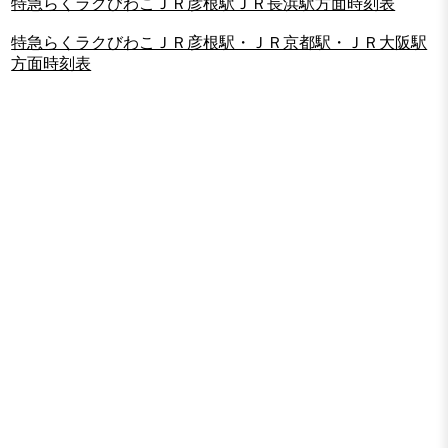
特急らくラクびわこＪＲ彦根駅ＪＲ長浜駅方面時刻表
特急らくラクびわこＪＲ彦根駅・ＪＲ京都駅・ＪＲ大阪駅
方面時刻表