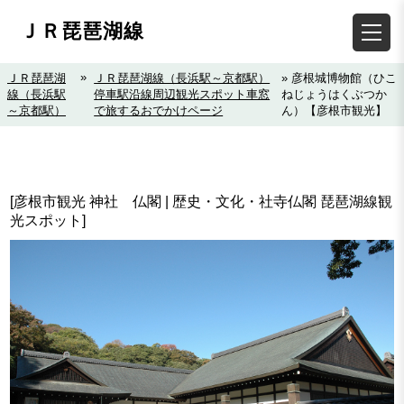
ＪＲ琵琶湖線
»
ＪＲ琵琶湖
ＪＲ琵琶湖線（長浜駅～京都駅）
» 彦根城博物館（ひこ
線（長浜駅
停車駅沿線周辺観光スポット車窓
ねじょうはくぶつか
～京都駅）
で旅するおでかけページ
ん）【彦根市観光】
[彦根市観光 神社 仏閣 | 歴史・文化・社寺仏閣 琵琶湖線観
光スポット]