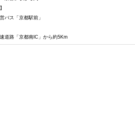
】
営バス「京都駅前」
速道路「京都南IC」から約5Km