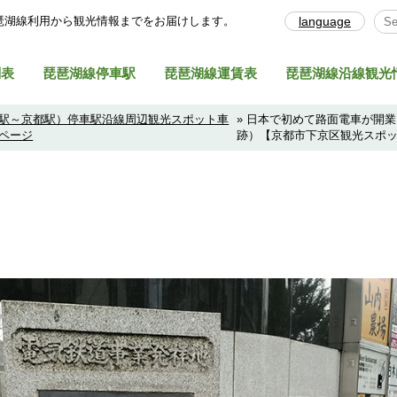
琶湖線利⽤から観光情報までをお届けします。
language
Sel
刻表
琵琶湖線停車駅
琵琶湖線運賃表
琵琶湖線沿線観光
駅～京都駅）停車駅沿線周辺観光スポット車
» 日本で初めて路面電車が開
ページ
跡）【京都市下京区観光スポ