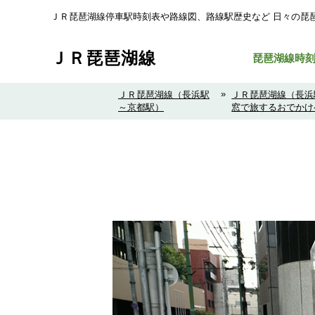
ＪＲ琵琶湖線停車駅時刻表や路線図、路線駅歴史など ⽇々の琵
ＪＲ琵琶湖線
琵琶湖線時
»
ＪＲ琵琶湖線（長浜駅
ＪＲ琵琶湖線（長浜
～京都駅）
窓で旅するおでかけ