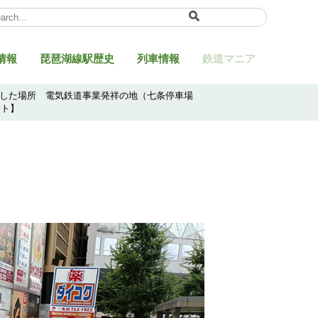
ect Language
▼
情報
琵琶湖線駅歴史
列車情報
鉄道マニア
業した場所 電気鉄道事業発祥の地（七条停車場
ット】