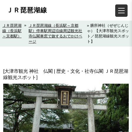
ＪＲ琵琶湖線
»
ＪＲ琵琶湖
ＪＲ琵琶湖線（長浜駅～京都
» 膳所神社（ぜぜじんじ
線（長浜駅
駅）停車駅周辺沿線周辺観光社
ゃ）【大津市観光スポッ
～京都駅）
寺仏閣車窓で旅するおでかけペ
ト／琵琶湖線観光スポッ
ージ
ト】
[大津市観光 神社 仏閣 | 歴史・文化・社寺仏閣 ＪＲ琵琶湖
線観光スポット]