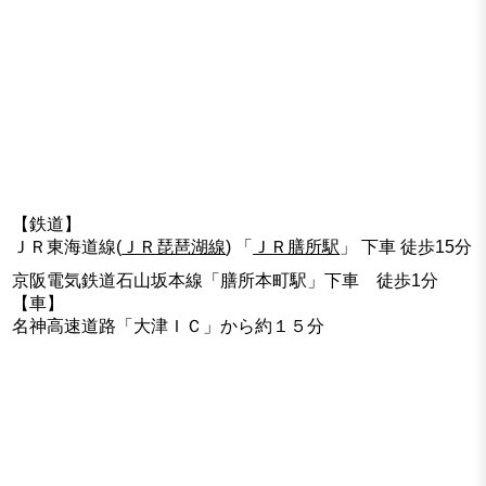
【鉄道】
ＪＲ東海道線(
ＪＲ琵琶湖線
) 「
ＪＲ膳所駅
」 下車 徒歩15分
京阪電気鉄道石山坂本線「膳所本町駅」下車 徒歩1分
【車】
名神高速道路「大津ＩＣ」から約１５分