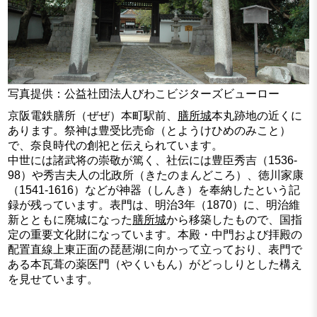
写真提供：公益社団法人びわこビジターズビューロー
京阪電鉄膳所（ぜぜ）本町駅前、
膳所城
本丸跡地の近くに
あります。祭神は豊受比売命（とようけひめのみこと）
で、奈良時代の創祀と伝えられています。
中世には諸武将の崇敬が篤く、社伝には豊臣秀吉（1536-
98）や秀吉夫人の北政所（きたのまんどころ）、徳川家康
（1541-1616）などが神器（しんき）を奉納したという記
録が残っています。表門は、明治3年（1870）に、明治維
新とともに廃城になった
膳所城
から移築したもので、国指
定の重要文化財になっています。本殿・中門および拝殿の
配置直線上東正面の琵琶湖に向かって立っており、表門で
ある本瓦葺の薬医門（やくいもん）がどっしりとした構え
を見せています。