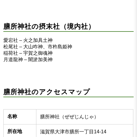
膳所神社の摂末社（境内社）
愛宕社 – 火之加具土神
松尾社 – 大山咋神、市杵島姫神
稲荷社 – 宇賀之御魂神
月道龍神 – 闇淤加美神
膳所神社のアクセスマップ
名称
膳所神社（ぜぜじんじゃ）
所在地
滋賀県大津市膳所一丁目14-14