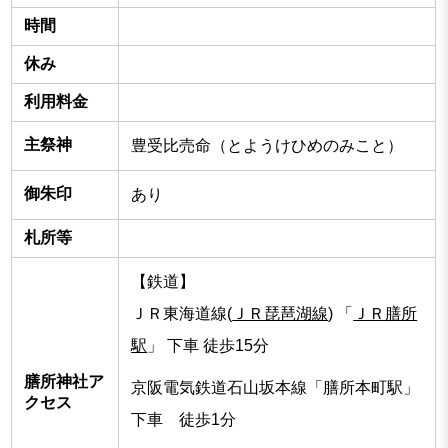
時間
休み
利用料金
主祭神
豊受比売命（とようけひめのみこと）
御朱印
あり
札所等
【鉄道】
ＪＲ東海道線(
ＪＲ琵琶湖線
) 「
ＪＲ膳所
駅
」 下車 徒歩15分
膳所神社ア
京阪電気鉄道石山坂本線「膳所本町駅」
クセス
下車 徒歩1分