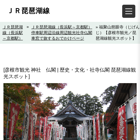
ＪＲ琵琶湖線
»
ＪＲ琵琶湖
ＪＲ琵琶湖線（長浜駅～京都駅）
» 福聚山慈眼寺（じげん
線（長浜駅
停車駅周辺沿線周辺観光社寺仏閣
じ）【彦根市観光／琵
～京都駅）
車窓で旅するおでかけページ
琶湖線観光スポット】
[彦根市観光 神社 仏閣 | 歴史・文化・社寺仏閣 琵琶湖線観
光スポット]