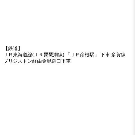
【鉄道】
ＪＲ東海道線(
ＪＲ琵琶湖線
) 「
ＪＲ彦根駅
」 下車 多賀線
ブリジストン経由金毘羅口下車