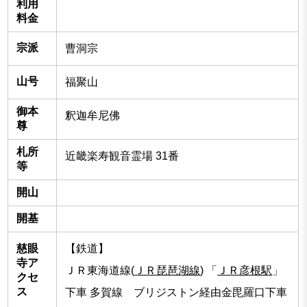
利用
料金
宗派
曹洞宗
山号
福聚山
御本
釈迦牟尼佛
尊
札所
近畿楽寿観音霊場 31番
等
開山
開基
慈眼
【鉄道】
寺ア
ＪＲ東海道線(
ＪＲ琵琶湖線
) 「
ＪＲ彦根駅
」
クセ
ス
下車 多賀線 ブリジストン経由金毘羅口下車