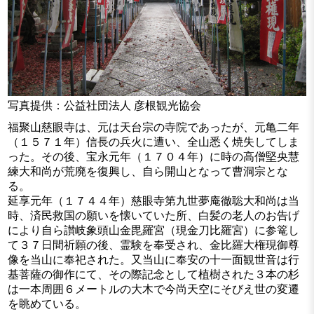
写真提供：公益社団法人 彦根観光協会
福聚山慈眼寺は、元は天台宗の寺院であったが、元亀二年
（１５７１年）信長の兵火に遭い、全山悉く焼失してしま
った。その後、宝永元年（１７０４年）に時の高僧堅央慧
練大和尚が荒廃を復興し、自ら開山となって曹洞宗とな
る。
延享元年（１７４４年）慈眼寺第九世夢庵徹聡大和尚は当
時、済民救国の願いを懐いていた所、白髪の老人のお告げ
により自ら讃岐象頭山金毘羅宮（現金刀比羅宮）に参篭し
て３７日間祈願の後、霊験を奉受され、金比羅大権現御尊
像を当山に奉祀された。又当山に奉安の十一面観世音は行
基菩薩の御作にて、その際記念として植樹された３本の杉
は一本周囲６メートルの大木で今尚天空にそびえ世の変遷
を眺めている。