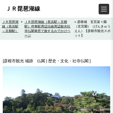
ＪＲ琵琶湖線
»
ＪＲ琵琶湖
ＪＲ琵琶湖線（長浜駅～京都
» 彦根城 玄宮楽々園
線（長浜駅
駅）停車駅周辺沿線周辺観光社
（玄宮園）（げんきゅう
～京都駅）
寺仏閣車窓で旅するおでかけペ
えん）【彦根市観光スポ
ージ
ット】
[彦根市観光 城跡 仏閣 | 歴史・文化・社寺仏閣 ]