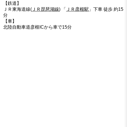
【鉄道】
ＪＲ東海道線(
ＪＲ琵琶湖線
) 「
ＪＲ彦根駅
」下車 徒歩 約15
分
【車】
北陸自動車道彦根ICから車で15分