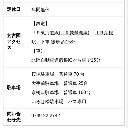
定休日
年間無休
【鉄道】
ＪＲ東海道線(
ＪＲ琵琶湖線
) 「
ＪＲ彦根
玄宮園
アクセ
駅
」下車 徒歩 約15分
ス
【車】
北陸自動車道彦根ICから車で15分
桜場駐車場 普通車 70 台
大手前駐車場 普通車 25台
駐車場
京橋口駐車場 普通車 160台
いろは松駐車場 バス専用
問い合
0749-22-2742
わせ先