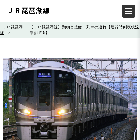
ＪＲ琵琶湖線
ＪＲ琵琶湖
【ＪＲ琵琶湖線】動物と接触 列車の遅れ【運行時刻表状況
線
>
最新8/15】