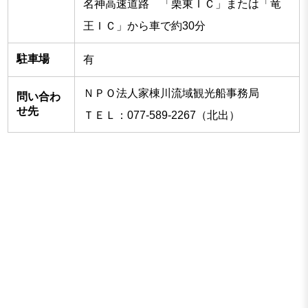
名神高速道路 「栗東ＩＣ」または「竜
王ＩＣ」から車で約30分
駐車場
有
ＮＰＯ法人家棟川流域観光船事務局
問い合わ
せ先
ＴＥＬ：077-589-2267（北出）