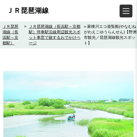
ＪＲ琵琶湖線
»
ＪＲ琵琶
ＪＲ琵琶湖線（長浜駅～京都
» 家棟川エコ遊覧船(やなむね
湖線（長
駅）停車駅沿線周辺観光スポ
がわえこゆうらんせん)【野洲
浜駅～京
ット車窓で旅するおでかけペ
市観光／琵琶湖線観光スポッ
都駅）
ージ
ト】