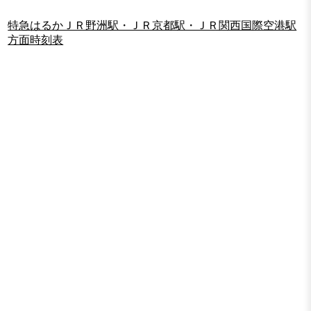
特急はるかＪＲ野洲駅・ＪＲ京都駅・ＪＲ関西国際空港駅
方面時刻表