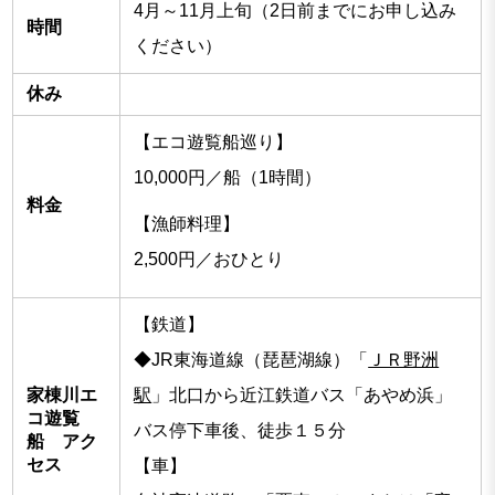
4月～11月上旬（2日前までにお申し込み
時間
ください）
休み
【エコ遊覧船巡り】
10,000円／船（1時間）
料金
【漁師料理】
2,500円／おひとり
【鉄道】
◆JR東海道線（琵琶湖線）「
ＪＲ野洲
家棟川エ
駅
」北口から近江鉄道バス「あやめ浜」
コ遊覧
バス停下車後、徒歩１５分
船 アク
セス
【車】