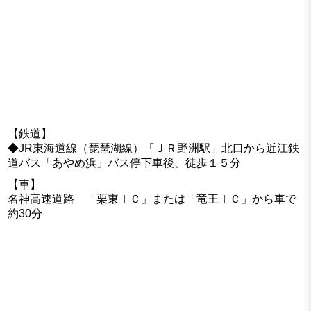
【鉄道】
◆JR東海道線（琵琶湖線）「
ＪＲ野洲駅
」北口から近江鉄
道バス「あやめ浜」バス停下車後、徒歩１５分
【車】
名神高速道路 「栗東ＩＣ」または「竜王ＩＣ」から車で
約30分