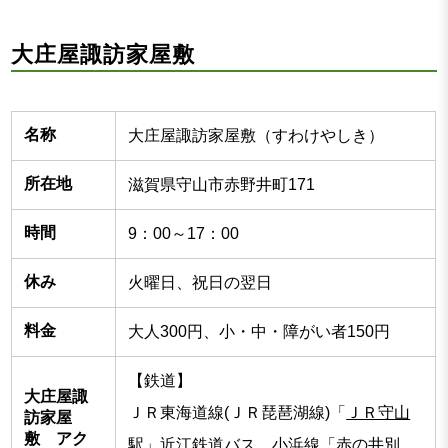
大庄屋諏訪家屋敷
名称
大庄屋諏訪家屋敷（すわけやしき）
所在地
滋賀県守山市赤野井町171
時間
9：00～17：00
休み
火曜日、祝日の翌日
料金
大人300円、小・中・障がい者150円
【鉄道】
大庄屋諏
ＪＲ東海道線(ＪＲ琵琶湖線)「
ＪＲ守山
訪家屋
敷 アク
駅
」近江鉄道バス 小浜線「赤の井別