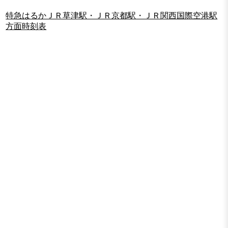
特急はるかＪＲ草津駅・ＪＲ京都駅・ＪＲ関西国際空港駅
方面時刻表