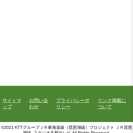
サイトマ
お問い合
プライバシーポ
リンク掲載に
ップ
わせ
リシー
ついて
©2021 KTTグループＪＲ東海道線（琵琶湖線）プロジェクト ＪＲ琵琶
湖線. スタジオ古都テレビ All Rights Reserved.