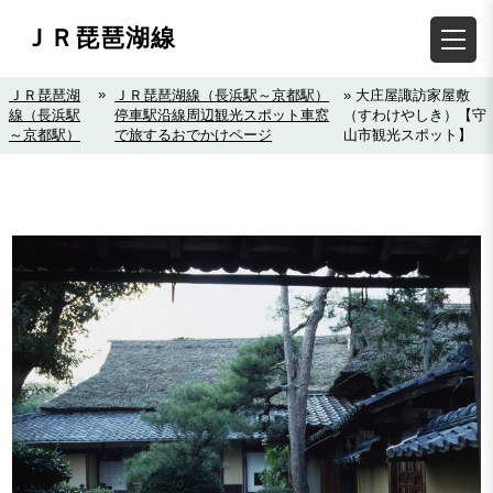
ＪＲ琵琶湖線
»
ＪＲ琵琶湖
ＪＲ琵琶湖線（長浜駅～京都駅）
» 大庄屋諏訪家屋敷
線（長浜駅
停車駅沿線周辺観光スポット車窓
（すわけやしき）【守
～京都駅）
で旅するおでかけページ
山市観光スポット】