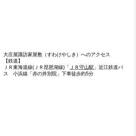
大庄屋諏訪家屋敷（すわけやしき）へのアクセス
【鉄道】
ＪＲ東海道線(ＪＲ琵琶湖線)「
ＪＲ守山駅
」近江鉄道バ
ス 小浜線「赤の井別院」下車徒歩約5分