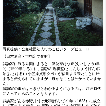
写真提供：公益社団法人びわこビジターズビューロー
【日本遺産・市指定文化財】
諏訪家に残る系図によると、諏訪家は永正(えいしょう)年
間（1500年ごろ）に、諏訪左近将監(さこんしょうげん)長
治(おさはる)（小笠原貞朝次男）が信州より来たことに始
まると伝えられていますが、確かなことは分かっていませ
ん。
諏訪家の事がはっきりとわかるようになるのは、江戸時代
に入ってからのこととなります。
諏訪家がある赤野井村は元和(げんな)９年（1623）に成立
して幕末まで存続した淀藩(よどはん)の近江国内での飛び