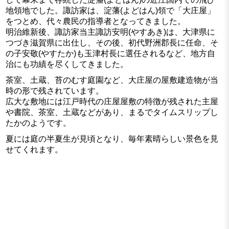
地領地でした。諏訪家は、淀藩(よどはん)領で「大庄屋」
をつとめ、代々農民の指導者となってきました。
明治維新後、諏訪家当主諏訪安明(やすあき)は、大津県に
つづき滋賀県に出仕し、その後、初代野洲郡長に任命、そ
の子安敬(やすたか)も玉津村長に選任されるなど、地方自
治にも功績を尽くしてきました。
茶室、土蔵、苔のむす庭園など、大庄屋の屋敷建造物が当
時の形で残されています。
広大な敷地には江戸時代の庄屋屋敷の特徴が残された主屋
や書院、茶室、土蔵などがあり、まるでタイムスリップし
たかのようです。
夏には庭の半夏生が見頃となり、毎年素晴らしい景色を見
せてくれます。