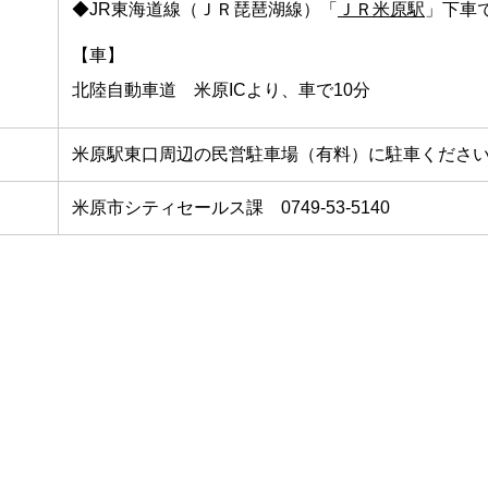
◆JR東海道線（ＪＲ琵琶湖線）「
ＪＲ米原駅
」下車
ス
【車】
北陸自動車道 米原ICより、車で10分
米原駅東口周辺の民営駐車場（有料）に駐車くださ
米原市シティセールス課 0749-53-5140