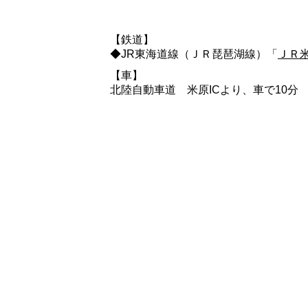
【鉄道】
◆JR東海道線（ＪＲ琵琶湖線）「
ＪＲ
【車】
北陸自動車道 米原ICより、車で10分