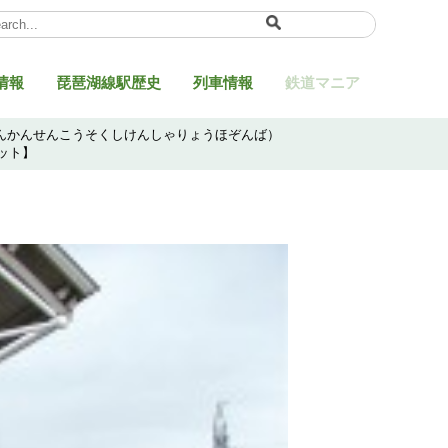
ect Language
▼
情報
琵琶湖線駅歴史
列車情報
鉄道マニア
しんかんせんこうそくしけんしゃりょうほぞんば）
ット】