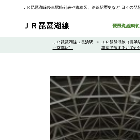
ＪＲ琵琶湖線停車駅時刻表や路線図、路線駅歴史など ⽇々の琵
ＪＲ琵琶湖線
琵琶湖線時
»
ＪＲ琵琶湖線（長浜駅
ＪＲ琵琶湖線（長浜
～京都駅）
車窓で旅するおでか