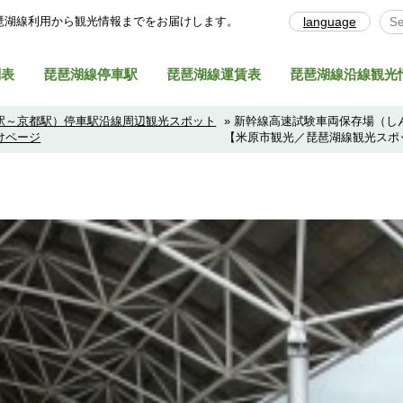
琶湖線利⽤から観光情報までをお届けします。
language
Sel
刻表
琵琶湖線停車駅
琵琶湖線運賃表
琵琶湖線沿線観光
駅～京都駅）停車駅沿線周辺観光スポット
» 新幹線高速試験車両保存場（
けページ
【米原市観光／琵琶湖線観光スポ