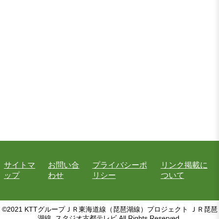
サイトマ
お問い合
プライバシーポ
リンク掲載に
ップ
わせ
リシー
ついて
©2021 KTTグループＪＲ東海道線（琵琶湖線）プロジェクト ＪＲ琵琶
湖線. スタジオ古都テレビ All Rights Reserved.