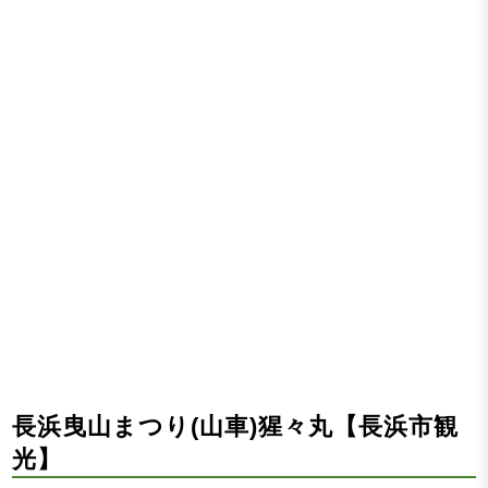
長浜曳山まつり(山車)猩々丸【長浜市観
光】