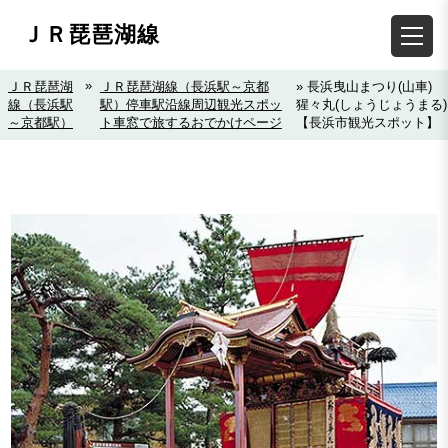
ＪＲ琵琶湖線
»
ＪＲ琵琶湖
ＪＲ琵琶湖線（長浜駅～京都
» 長浜曳山まつり(山車)
線（長浜駅
駅）停車駅沿線周辺観光スポッ
猩々丸(しょうじょうまる)
～京都駅）
ト車窓で旅するおでかけページ
【長浜市観光スポット】