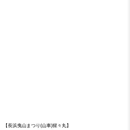
【長浜曳山まつり(山車)猩々丸】