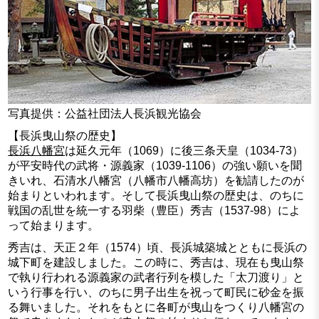
写真提供：公益社団法人長浜観光協会
【長浜曳山祭の歴史】
長浜八幡宮
は延久元年（1069）に後三条天皇（1034-73）
が平安時代の武将・源義家（1039-1106）の強い願いを聞
きいれ、石清水八幡宮（八幡市八幡高坊）を勧請したのが
始まりといわれます。そして長浜曳山祭の歴史は、のちに
戦国の乱世を統一する羽柴（豊臣）秀吉（1537-98）によ
って始まります。
秀吉は、天正２年（1574）頃、長浜城築城とともに長浜の
城下町を建設しました。この時に、秀吉は、現在も曳山祭
で執り行われる源義家の武者行列を模した「太刀渡り」と
いう行事を行い、のちに男子出生を祝って町民に砂金を振
る舞いました。それをもとに各町が曳山をつくり八幡宮の