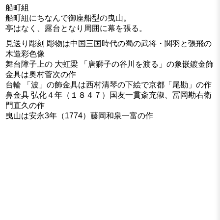
船町組
船町組にちなんで御座船型の曳山。
亭はなく、露台となり周囲に幕を張る。
見送り彫刻 彫物は中国三国時代の蜀の武将・関羽と張飛の
木造彩色像
舞台障子上の 大虹梁 「唐獅子の谷川を渡る」の象嵌鍍金飾
金具は奥村菅次の作
台輪 「波」の飾金具は西村清琴の下絵で京都「尾勘」の作
鼻金具 弘化４年（１８４７）国友一貫斎充俶、冨岡勘右衛
門直久の作
曳山は安永3年（1774）藤岡和泉一富の作