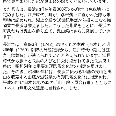
祭で曳きまわしたのが曳山祭の始まりと伝わっています。
また秀吉は、長浜の町を年貢300石の朱印地（免税地）に
定めました。江戸時代、町が、彦根藩下に置かれた際も朱
印地は認められ、湖上交通や18世紀半ばから盛んになる織
物業で長浜は栄えました。こうした背景をもとに、長浜の
町衆たちは曳山を飾り立て、曳山祭はさらに発展していき
ます。
長浜では、寛保3年（1742）の猩々丸の本教（台本）と明
和6年（1769）以降の外題記録から、江戸時代中期には狂
言（歌舞伎）が演じられていたと考えられています。江戸
時代から脈々と長浜の人びとに受け継がれてきた長浜曳山
祭は、昭和54年に重要無形民俗文化財の指定を受けまし
た。その後、昭和60年には、長浜に伝わる13基の曳山と曳
山を収蔵する山蔵が滋賀県の有形民俗文化財に指定され、
平成28年に日本各地の33の「山・鉾・屋台行事」とともに
ユネスコ無形文化遺産に登録されました。