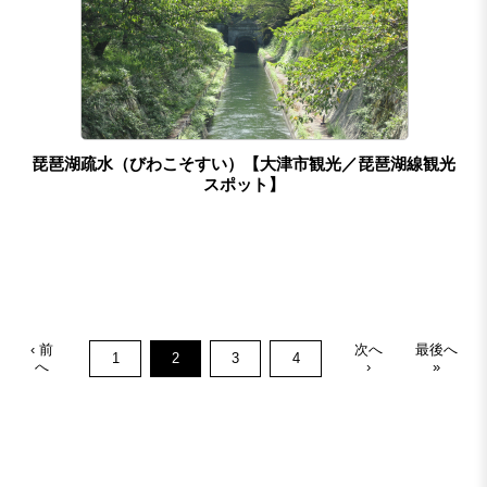
琵琶湖疏水（びわこそすい）【大津市観光／琵琶湖線観光
スポット】
‹ 前
次へ
最後へ
1
2
3
4
へ
›
»