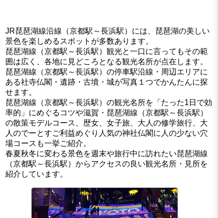
JR琵琶湖線沿線（京都駅～長浜駅）には、琵琶湖の美しい
景色を楽しめるスポットが多数あります。
琵琶湖線（京都駅～長浜駅）観光と一口に言ってもその範
囲は広く、各地に見どころとなる観光名所が点在します。
琵琶湖線（京都駅～長浜駅）の停車駅沿線・周辺エリアに
ある社寺仏閣・遺跡・古墳・城が写真１つでかんたんに探
せます。
琵琶湖線（京都駅～長浜駅）の観光名所を「たった1日で効
率的」にめぐるコツや滋賀・琵琶湖線（京都駅～長浜駅）
の散策モデルコース、歴女、女子旅、大人の修学旅行、大
人のでーとすご利益めぐり人気の神社仏閣に人の少ない穴
場コースも一挙ご紹介。
春夏秋冬に変わる景色を週末や旅行中に訪れたい琵琶湖線
（京都駅～長浜駅）からアクセスの良い観光名所・見所を
紹介しています。