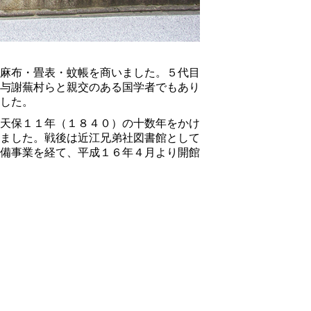
麻布・畳表・蚊帳を商いました。５代目
与謝蕪村らと親交のある国学者でもあり
した。
天保１１年（１８４０）の十数年をかけ
ました。戦後は近江兄弟社図書館として
備事業を経て、平成１６年４月より開館