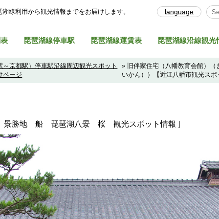
琶湖線利⽤から観光情報までをお届けします。
language
Sel
刻表
琵琶湖線停車駅
琵琶湖線運賃表
琵琶湖線沿線観光
駅～京都駅）停車駅沿線周辺観光スポット
» 旧伴家住宅（八幡教育会館）
けページ
いかん））【近江八幡市観光スポ
 景勝地 船 琵琶湖八景 桜 観光スポット情報 ]