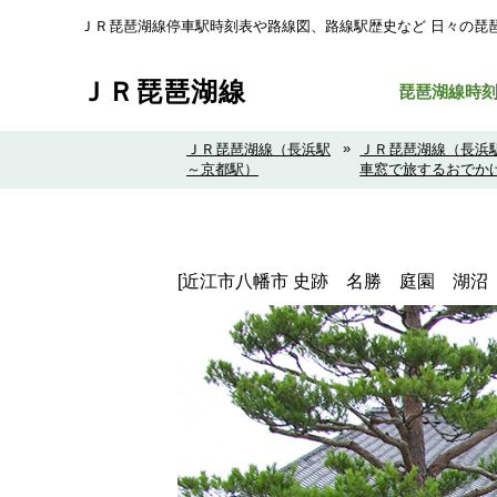
ＪＲ琵琶湖線停車駅時刻表や路線図、路線駅歴史など ⽇々の琵
ＪＲ琵琶湖線
琵琶湖線時
»
ＪＲ琵琶湖線（長浜駅
ＪＲ琵琶湖線（長浜
～京都駅）
車窓で旅するおでか
[近江市八幡市 史跡 名勝 庭園 湖沼