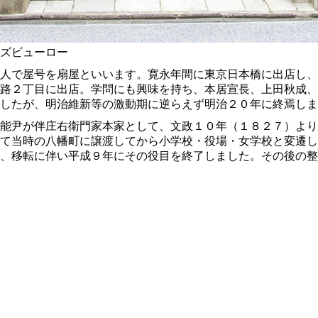
ズビューロー
人で屋号を扇屋といいます。寛永年間に東京日本橋に出店し、
路２丁目に出店。学問にも興味を持ち、本居宣長、上田秋成、
したが、明治維新等の激動期に逆らえず明治２０年に終焉しま
能尹が伴庄右衛門家本家として、文政１０年（１８２７）より
て当時の八幡町に譲渡してから小学校・役場・女学校と変遷し
、移転に伴い平成９年にその役目を終了しました。その後の整