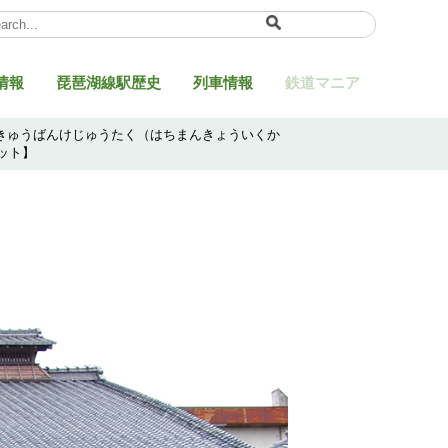
ect Language
▼
情報
琵琶湖線駅歴史
列車情報
鉄道マニア
（きゅうばんけじゅうたく（はちまんきょういくか
ット】