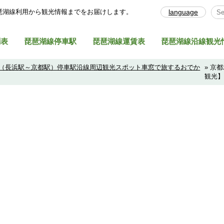
琶湖線利⽤から観光情報までをお届けします。
language
Sel
刻表
琵琶湖線停車駅
琵琶湖線運賃表
琵琶湖線沿線観光
（長浜駅～京都駅）停車駅沿線周辺観光スポット車窓で旅するおでか
» 京
観光】