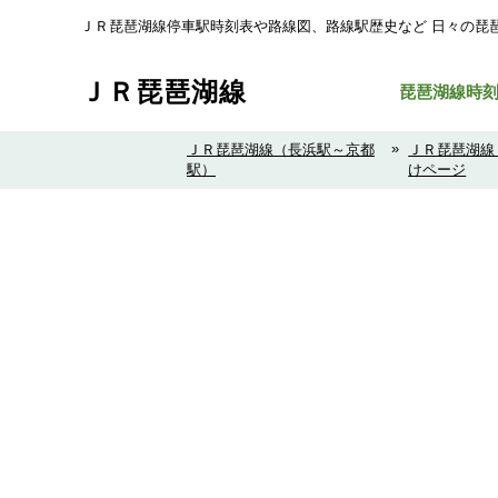
ＪＲ琵琶湖線停車駅時刻表や路線図、路線駅歴史など ⽇々の琵
ＪＲ琵琶湖線
琵琶湖線時
»
ＪＲ琵琶湖線（長浜駅～京都
ＪＲ琵琶湖線
駅）
けページ