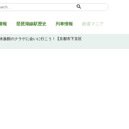
ect Language
▼
情報
琵琶湖線駅歴史
列車情報
鉄道マニア
都水族館のクラゲに会いに行こう！【京都市下京区