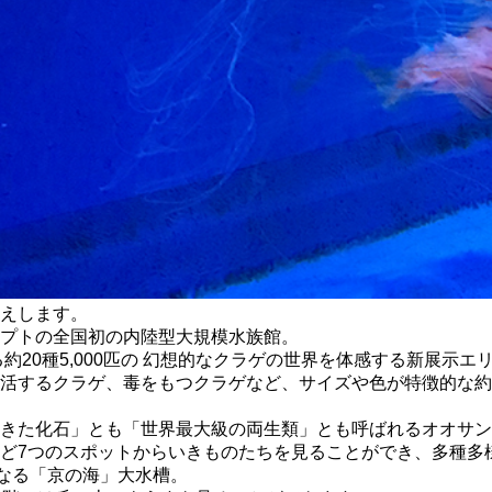
えします。
プトの全国初の内陸型大規模水族館。
る約20種5,000匹の 幻想的なクラゲの世界を体感する新展示
活するクラゲ、毒をもつクラゲなど、サイズや色が特徴的な約20
きた化石」とも「世界最大級の両生類」とも呼ばれるオオサン
ど7つのスポットからいきものたちを見ることができ、多種多
らなる「京の海」大水槽。