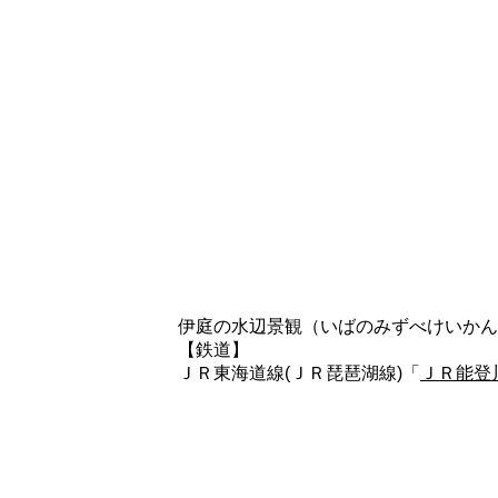
伊庭の水辺景観（いばのみずべけいかん
【鉄道】
ＪＲ東海道線(ＪＲ琵琶湖線)「
ＪＲ能登