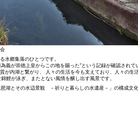
会
る水郷集落のひとつです。
)、源為義が崇徳上皇からこの地を賜った”という記録が確認され
質が内湖と繋がり、 人々の生活を今も支えており、人々の生
な錦鯉が泳ぎ、またとない風情を醸し出す風景です。
琵琶湖とその水辺景観 －祈りと暮らしの水遺産－」の構成文