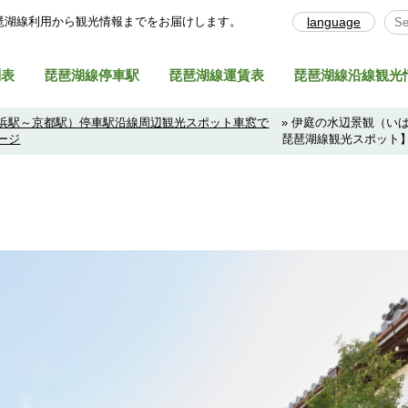
琶湖線利⽤から観光情報までをお届けします。
language
Sel
刻表
琵琶湖線停車駅
琵琶湖線運賃表
琵琶湖線沿線観光
浜駅～京都駅）停車駅沿線周辺観光スポット車窓で
» 伊庭の水辺景観（い
ージ
琵琶湖線観光スポット