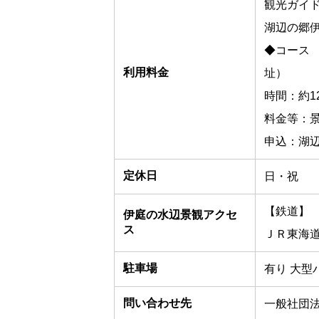
観光ガイ
湖辺の郷
◆コース
利用料金
址）
時間：約1
料金等：景
申込：湖
定休日
日・祝
【鉄道】
伊庭の水辺景観アクセ
ス
ＪＲ東海道
駐車場
有り 大型
問い合わせ先
一般社団法人