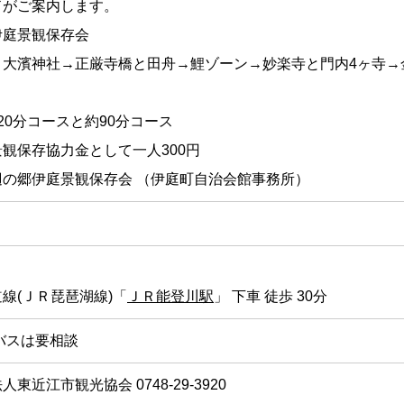
ドがご案内します。
伊庭景観保存会
 大濱神社→正厳寺橋と田舟→鯉ゾーン→妙楽寺と門内4ヶ寺→
20分コースと約90分コース
観保存協力金として一人300円
辺の郷伊庭景観保存会 （伊庭町自治会館事務所）
線(ＪＲ琵琶湖線)「
ＪＲ能登川駅
」 下車 徒歩 30分
バスは要相談
東近江市観光協会 0748-29-3920