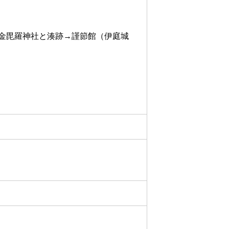
金毘羅神社と湊跡→謹節館（伊庭城