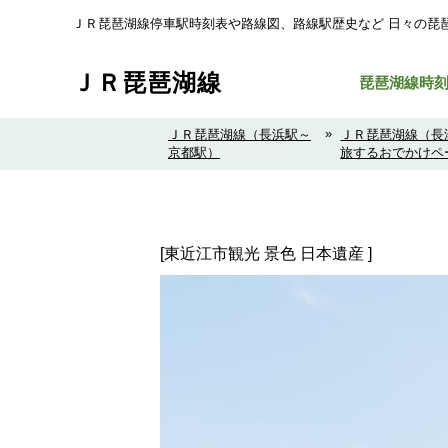
ＪＲ琵琶湖線停車駅時刻表や路線図、路線駅歴史など ⽇々の琵
ＪＲ琵琶湖線
琵琶湖線時
»
ＪＲ琵琶湖線（長浜駅～
ＪＲ琵琶湖線（長
京都駅）
旅するおでかけペ
[東近江市観光 景色 日本遺産 ]