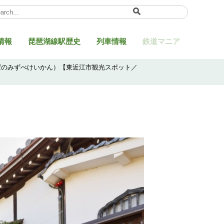
ect Language
▼
情報
琵琶湖線駅歴史
列車情報
鉄道マニア
ばのみずべけいかん）【東近江市観光スポット／
】