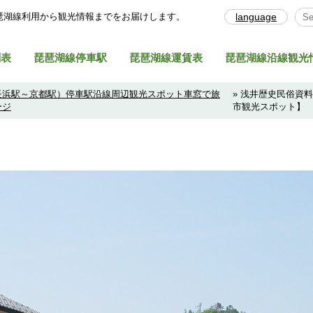
琶湖線利⽤から観光情報までをお届けします。
language
Sel
刻表
琵琶湖線停車駅
琵琶湖線運賃表
琵琶湖線沿線観光
長浜駅～京都駅）停車駅沿線周辺観光スポット車窓で旅
» 浅井歴史民俗資
ージ
市観光スポット】