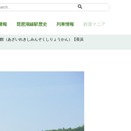
ect Language
▼
情報
琵琶湖線駅歴史
列車情報
鉄道マニア
料館（あざいれきしみんぞくしりょうかん）【長浜