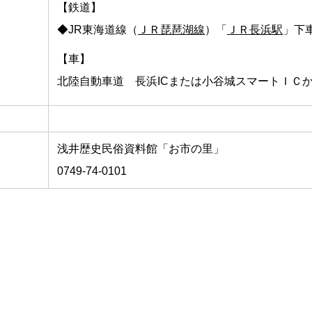
【鉄道】
◆JR東海道線（
ＪＲ琵琶湖線
）「
ＪＲ長浜駅
」下
【車】
北陸自動車道 長浜ICまたは小谷城スマートＩＣか
浅井歴史民俗資料館「お市の里」
0749-74-0101