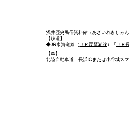
浅井歴史民俗資料館（あざいれきしみん
【鉄道】
◆JR東海道線（
ＪＲ琵琶湖線
）「
ＪＲ
【車】
北陸自動車道 長浜ICまたは小谷城スマ