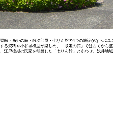
習館・糸姫の館・鍛冶部屋・七りん館の4つの施設がならぶユ
する資料や小谷城模型が楽しめ、「糸姫の館」では古くから盛
、江戸後期の民家を移築した「七りん館」とあわせ、浅井地域