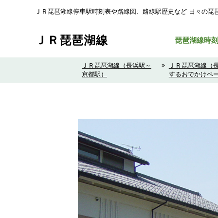
ＪＲ琵琶湖線停車駅時刻表や路線図、路線駅歴史など ⽇々の琵
ＪＲ琵琶湖線
琵琶湖線時
»
ＪＲ琵琶湖線（長浜駅～
ＪＲ琵琶湖線（
京都駅）
するおでかけペ