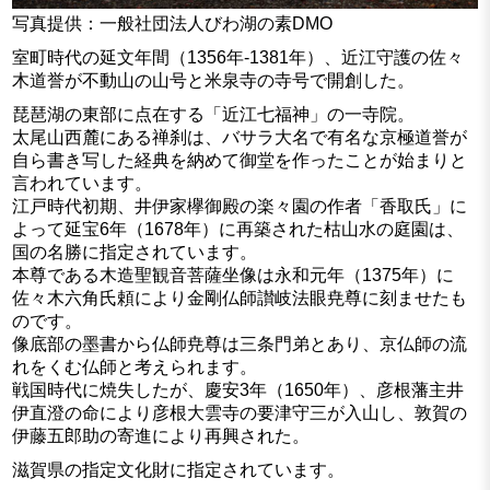
写真提供：一般社団法人びわ湖の素DMO
室町時代の延文年間（1356年-1381年）、近江守護の佐々
木道誉が不動山の山号と米泉寺の寺号で開創した。
琵琶湖の東部に点在する「近江七福神」の一寺院。
太尾山西麓にある禅刹は、バサラ大名で有名な京極道誉が
自ら書き写した経典を納めて御堂を作ったことが始まりと
言われています。
江戸時代初期、井伊家欅御殿の楽々園の作者「香取氏」に
よって延宝6年（1678年）に再築された枯山水の庭園は、
国の名勝に指定されています。
本尊である木造聖観音菩薩坐像は永和元年（1375年）に
佐々木六角氏頼により金剛仏師讃岐法眼尭尊に刻ませたも
のです。
像底部の墨書から仏師尭尊は三条門弟とあり、京仏師の流
れをくむ仏師と考えられます。
戦国時代に焼失したが、慶安3年（1650年）、彦根藩主井
伊直澄の命により彦根大雲寺の要津守三が入山し、敦賀の
伊藤五郎助の寄進により再興された。
滋賀県の指定文化財に指定されています。