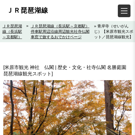
ＪＲ琵琶湖線
»
ＪＲ琵琶湖
ＪＲ琵琶湖線（長浜駅～京都駅）
» 青岸寺（せいがん
線（長浜駅
停車駅周辺沿線周辺観光社寺仏閣
じ）【米原市観光スポ
～京都駅）
車窓で旅するおでかけページ
ット／琵琶湖線観光】
[米原市観光 神社 仏閣 | 歴史・文化・社寺仏閣 名勝庭園
琵琶湖線観光スポット]