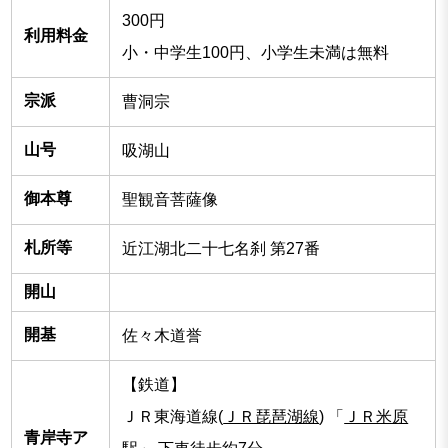
300円
利用料金
小・中学生100円、小学生未満は無料
宗派
曹洞宗
山号
吸湖山
御本尊
聖観音菩薩像
札所等
近江湖北二十七名刹 第27番
開山
開基
佐々木道誉
【鉄道】
ＪＲ東海道線(
ＪＲ琵琶湖線
) 「
ＪＲ米原
青岸寺ア