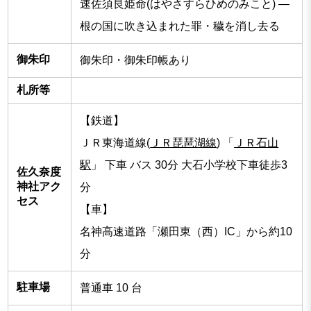
速佐須良姫命(はやさすらひめのみこと) ―
根の国に吹き込まれた罪・穢を消し去る
御朱印
御朱印・御朱印帳あり
札所等
【鉄道】
ＪＲ東海道線(
ＪＲ琵琶湖線
) 「
ＪＲ石山
駅
」 下車 バス 30分 大石小学校下車徒歩3
佐久奈度
神社アク
分
セス
【車】
名神高速道路「瀬田東（西）IC」から約10
分
駐車場
普通車 10 台