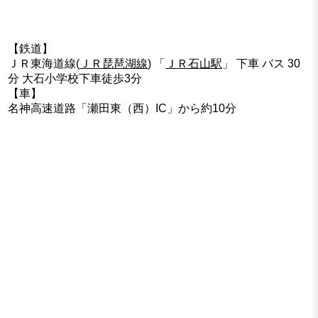
【鉄道】
ＪＲ東海道線(
ＪＲ琵琶湖線
) 「
ＪＲ石山駅
」 下車 バス 30
分 大石小学校下車徒歩3分
【車】
名神高速道路「瀬田東（西）IC」から約10分