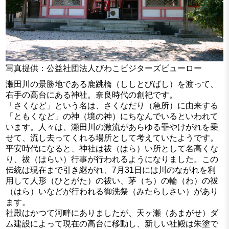
写真提供：公益社団法人びわこビジターズビューロー
瀬田川の景勝地である鹿跳橋（ししとびばし）を渡って、
右手の高台にある神社。奈良時代の創祀です。
「さくなど」という名は、さくなだり（急所）に由来する
「ともくなど」の神（境の神）にちなんでいるといわれて
います。人々は、瀬田川の激流があらゆる罪やけがれを乗
せて、流し去ってくれる場所として考えていたようです。
平安時代になると、神社は祓（はら）い所として名高くな
り、祓（はらい）行事が行われるようになりました。この
伝統は現在まで引き継がれ、7月31日には川のながれを利
用して人形（ひとがた）の祓い、茅（ち）の輪（わ）の祓
（はら）いなどが行われる御洗祭（みたらしさい）があり
ます。
社殿はかつて河畔にありましたが、天ヶ瀬（あまがせ）ダ
ム建設によって現在の高台に移動し、新しい社殿は朱塗で