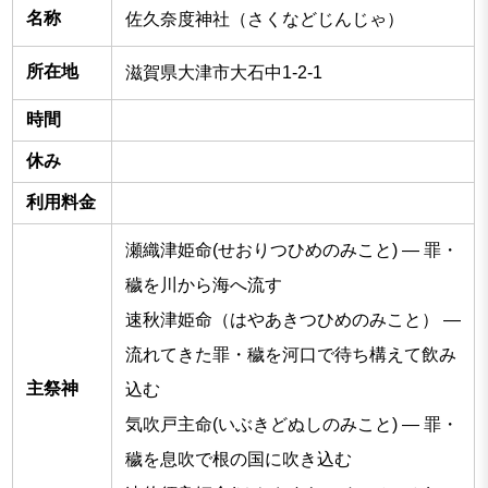
名称
佐久奈度神社（さくなどじんじゃ）
所在地
滋賀県大津市大石中1-2-1
時間
休み
利用料金
瀬織津姫命(せおりつひめのみこと) ― 罪・
穢を川から海へ流す
速秋津姫命（はやあきつひめのみこと） ―
流れてきた罪・穢を河口で待ち構えて飲み
主祭神
込む
気吹戸主命(いぶきどぬしのみこと) ― 罪・
穢を息吹で根の国に吹き込む