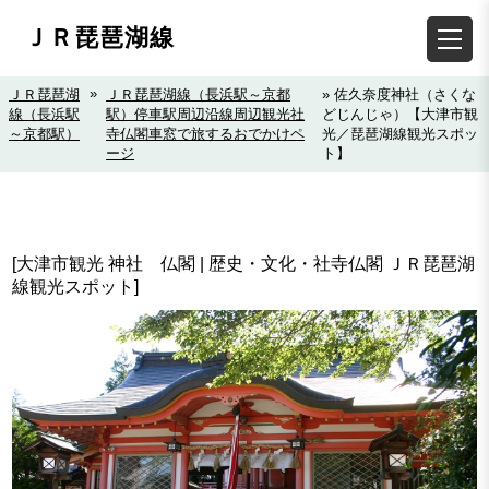
ＪＲ琵琶湖線
»
ＪＲ琵琶湖
ＪＲ琵琶湖線（長浜駅～京都
» 佐久奈度神社（さくな
線（長浜駅
駅）停車駅周辺沿線周辺観光社
どじんじゃ）【大津市観
～京都駅）
寺仏閣車窓で旅するおでかけペ
光／琵琶湖線観光スポッ
ージ
ト】
[大津市観光 神社 仏閣 | 歴史・文化・社寺仏閣 ＪＲ琵琶湖
線観光スポット]