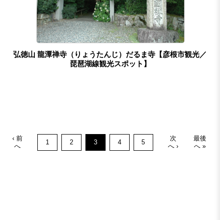
弘徳山 龍潭禅寺（りょうたんじ）だるま寺【彦根市観光／
琵琶湖線観光スポット】
‹ 前
次
最後
1
2
3
4
5
へ
へ ›
へ »