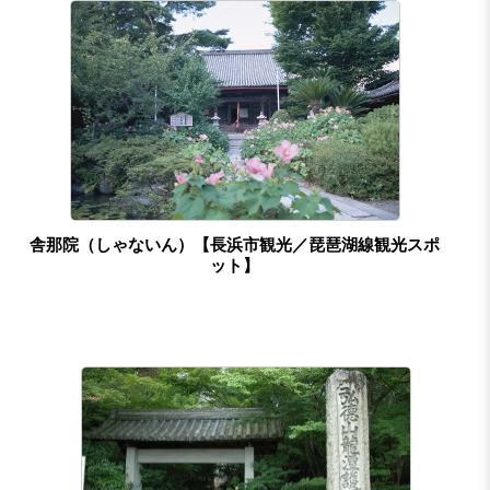
舎那院（しゃないん）【長浜市観光／琵琶湖線観光スポ
ット】