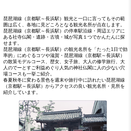
琵琶湖線（京都駅～長浜駅）観光と一口に言ってもその範
囲は広く、各地に見どころとなる観光名所が点在します。
琵琶湖線（京都駅～長浜駅）の停車駅沿線・周辺エリアに
ある社寺仏閣・遺跡・古墳・城が写真１つでかんたんに探
せます。
琵琶湖線（京都駅～長浜駅）の観光名所を「たった1日で効
率的」にめぐるコツや滋賀・琵琶湖線（京都駅～長浜駅）
の散策モデルコース、歴女、女子旅、大人の修学旅行、大
人のでーとすご利益めぐり人気の神社仏閣に人の少ない穴
場コースも一挙ご紹介。
春夏秋冬に変わる景色を週末や旅行中に訪れたい琵琶湖線
（京都駅～長浜駅）からアクセスの良い観光名所・見所を
紹介しています。