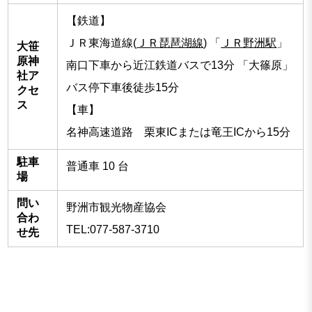
【鉄道】
ＪＲ東海道線(
ＪＲ琵琶湖線
) 「
ＪＲ野洲駅
」
大笹
原神
南口下車から近江鉄道バスで13分 「大篠原」
社ア
バス停下車後徒歩15分
クセ
ス
【車】
名神高速道路 栗東ICまたは竜王ICから15分
駐車
普通車 10 台
場
問い
野洲市観光物産協会
合わ
TEL:077-587-3710
せ先