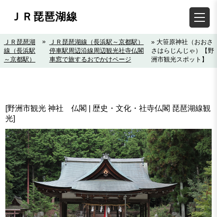
ＪＲ琵琶湖線
»
ＪＲ琵琶湖
ＪＲ琵琶湖線（長浜駅～京都駅）
» 大笹原神社（おおさ
線（長浜駅
停車駅周辺沿線周辺観光社寺仏閣
さはらじんじゃ）【野
～京都駅）
車窓で旅するおでかけページ
洲市観光スポット】
[野洲市観光 神社 仏閣 | 歴史・文化・社寺仏閣 琵琶湖線観
光]