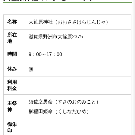
名称
大笹原神社（おおささはらじんじゃ）
所在
滋賀県野洲市大篠原2375
地
時間
9：00～17：00
休み
無
利用
料金
須佐之男命（すさのおのみこと）
主祭
神
櫛稲田姫命（くしなだひめ）
御朱
印