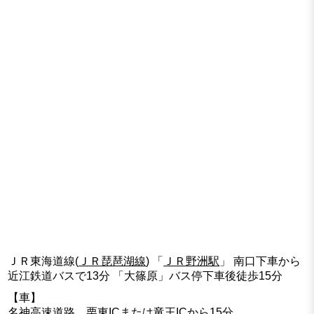
ＪＲ東海道線(
ＪＲ琵琶湖線
) 「
ＪＲ野洲駅
」 南口下車から
近江鉄道バスで13分 「大篠原」バス停下車後徒歩15分
【車】
名神高速道路 栗東ICまたは竜王ICから15分