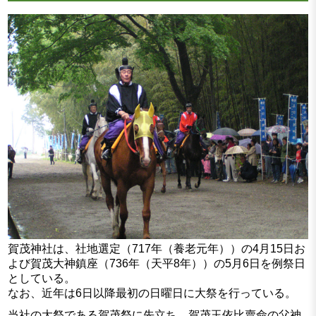
賀茂神社は、社地選定（717年（養老元年））の4月15日お
よび賀茂大神鎮座（736年（天平8年））の5月6日を例祭日
としている。
なお、近年は6日以降最初の日曜日に大祭を行っている。
当社の大祭である賀茂祭に先立ち、賀茂玉依比賣命の父神