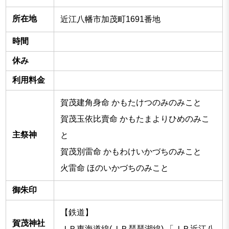
所在地
近江八幡市加茂町1691番地
時間
休み
利用料金
賀茂建角身命 かもたけつのみのみこと
賀茂玉依比賣命 かもたまよりひめのみこ
主祭神
と
賀茂別雷命 かもわけいかづちのみこと
火雷命 ほのいかづちのみこと
御朱印
【鉄道】
賀茂神社
ＪＲ東海道線(
ＪＲ琵琶湖線
) 「
ＪＲ近江八