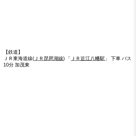
【鉄道】
ＪＲ東海道線(
ＪＲ琵琶湖線
) 「
ＪＲ近江八幡駅
」 下車 バス
10分 加茂東