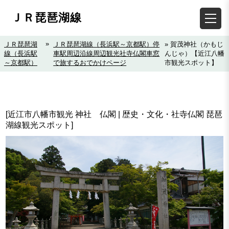
ＪＲ琵琶湖線
»
ＪＲ琵琶湖
ＪＲ琵琶湖線（長浜駅～京都駅）停
» 賀茂神社（かもじ
線（長浜駅
車駅周辺沿線周辺観光社寺仏閣車窓
んじゃ）【近江八幡
～京都駅）
で旅するおでかけページ
市観光スポット】
[近江市八幡市観光 神社 仏閣 | 歴史・文化・社寺仏閣 琵琶
湖線観光スポット]