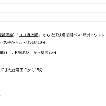
琵琶湖線
) 「
ＪＲ野洲駅
」 から近江鉄道湖国バス･野洲アウト
、バス停から西へ徒歩約10分
湖線)「
ＪＲ篠原駅
」から徒歩25分
Cまたは竜王ICから15分
会