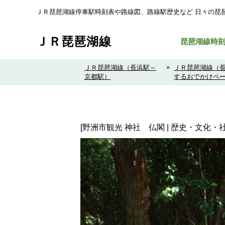
ＪＲ琵琶湖線停車駅時刻表や路線図、路線駅歴史など ⽇々の琵
ＪＲ琵琶湖線
琵琶湖線時
»
ＪＲ琵琶湖線（長浜駅～
ＪＲ琵琶湖線（
京都駅）
するおでかけペ
[野洲市観光 神社 仏閣 | 歴史・文化・