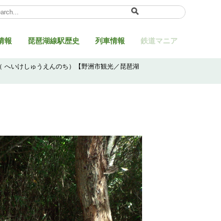
ect Language
▼
情報
琵琶湖線駅歴史
列車情報
鉄道マニア
地（ へいけしゅうえんのち）【野洲市観光／琵琶湖
】