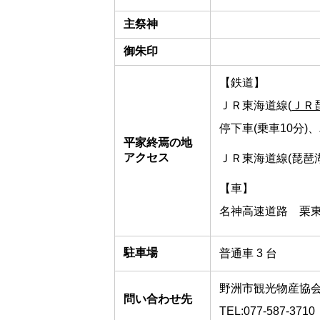
主祭神
御朱印
【鉄道】
ＪＲ東海道線(
ＪＲ
停下車(乗車10分)
平家終焉の地
アクセス
ＪＲ東海道線(琵琶
【車】
名神高速道路 栗東I
駐車場
普通車 3 台
野洲市観光物産協
問い合わせ先
TEL:077-587-3710