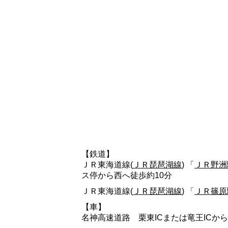
【鉄道】
ＪＲ東海道線(
ＪＲ琵琶湖線
) 「
ＪＲ野洲
ス停から西へ徒歩約10分
ＪＲ東海道線(
ＪＲ琵琶湖線
) 「
ＪＲ篠原
【車】
名神高速道路 栗東ICまたは竜王ICから