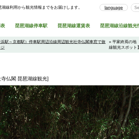
琶湖線利⽤から観光情報までをお届けします。
language
Sel
刻表
琵琶湖線停車駅
琵琶湖線運賃表
琵琶湖線沿線観光
長浜駅～京都駅）停車駅周辺沿線周辺観光社寺仏閣車窓で旅
» 平家終焉の
ージ
線観光スポット
社寺仏閣 琵琶湖線観光]