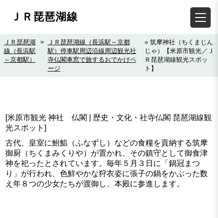
ＪＲ琵琶湖線
»
ＪＲ琵琶湖
ＪＲ琵琶湖線（長浜駅～京都
» 筑摩神社（ちくまじん
線（長浜駅
駅）停車駅周辺沿線周辺観光社
じゃ）【米原市観光／Ｊ
～京都駅）
寺仏閣車窓で旅するおでかけペ
Ｒ琵琶湖線観光スポッ
ージ
ト】
[米原市観光 神社 仏閣 | 歴史・文化・社寺仏閣 琵琶湖線観
光スポット]
古代、皇室に鮒鮨（ふなずし）などの食糧を貢納する筑摩
御厨（ちくまみくりや）が置かれ、その鎮守として御食津
神を祀ったとされています。毎年５月３日に「鍋冠まつ
り」が行われ、色鮮やかな狩衣姿に張子の鍋をかぶった数
え年８つの少女たちが渡御し、本殿に参進します。