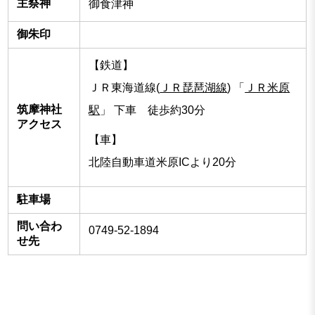
主祭神
御食津神
御朱印
【鉄道】
ＪＲ東海道線(
ＪＲ琵琶湖線
) 「
ＪＲ米原
筑摩神社
駅
」 下車 徒歩約30分
アクセス
【車】
北陸自動車道米原ICより20分
駐車場
問い合わ
0749-52-1894
せ先