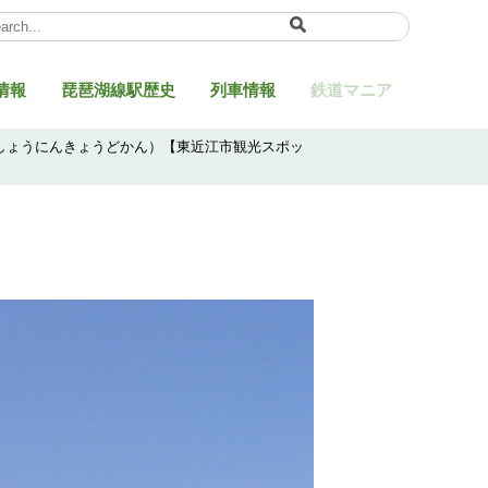
ect Language
▼
情報
琵琶湖線駅歴史
列車情報
鉄道マニア
みしょうにんきょうどかん）【東近江市観光スポッ
】