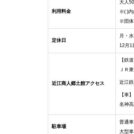
大人50
利用料金
※( 
※団体
月・水
定休日
12月
【鉄道
ＪＲ東
近江鉄
近江商人郷土館アクセス
【車】
名神高
普通車 
駐車場
大型車 