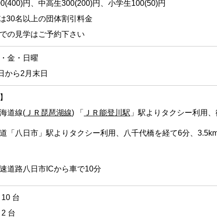
0(400)円、中高生300(200)円、小学生100(50)円
)内は30名以上の団体割引料金
での見学はご予約下さい
・金・日曜
1日から2月末日
】
海道線(
ＪＲ琵琶湖線
) 「
ＪＲ能登川駅
」駅よりタクシー利用、御
道「八日市」駅よりタクシー利用、八千代橋を経て6分、3.5k
速道路八日市ICから車で10分
10 台
2 台