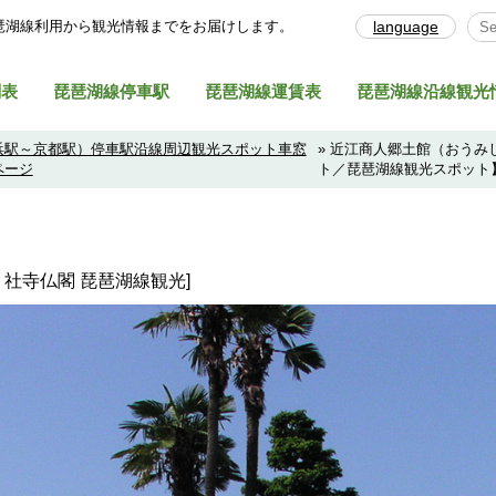
琶湖線利⽤から観光情報までをお届けします。
language
Sel
刻表
琵琶湖線停車駅
琵琶湖線運賃表
琵琶湖線沿線観光
浜駅～京都駅）停車駅沿線周辺観光スポット車窓
» 近江商人郷土館（おう
ページ
ト／琵琶湖線観光スポット
・社寺仏閣 琵琶湖線観光]