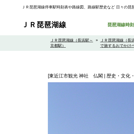
ＪＲ琵琶湖線停車駅時刻表や路線図、路線駅歴史など ⽇々の琵
ＪＲ琵琶湖線
琵琶湖線時
»
ＪＲ琵琶湖線（長浜駅～
ＪＲ琵琶湖線（長
京都駅）
で旅するおでかけ
[東近江市観光 神社 仏閣 | 歴史・文化