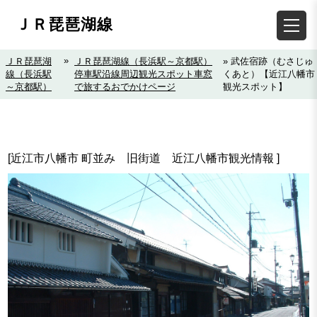
ＪＲ琵琶湖線
»
ＪＲ琵琶湖
ＪＲ琵琶湖線（長浜駅～京都駅）
» 武佐宿跡（むさじゅ
線（長浜駅
停車駅沿線周辺観光スポット車窓
くあと）【近江八幡市
～京都駅）
で旅するおでかけページ
観光スポット】
[近江市八幡市 町並み 旧街道 近江八幡市観光情報 ]