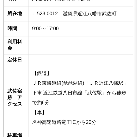
所在地
〒523-0012 滋賀県近江八幡市武佐町
時間
9:00～17:00
利用料
金
定休日
【鉄道】
ＪＲ東海道線(琵琶湖線)「
ＪＲ近江八幡駅
」
武佐宿
下車 近江鉄道八日市線「武佐駅」から徒歩
跡 ア
で約6分
クセス
【車】
名神高速道路竜王ICから20分
駐車場