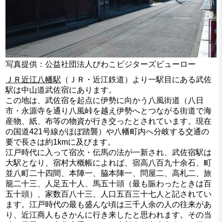
写真提供：公益社団法人びわこビジターズビューロー
ＪＲ近江八幡駅
（ＪＲ・近江鉄道）より一駅目にある武佐
駅は中山道武佐宿にあります。
この地は、武佐宿を起点に伊勢に向かう八風街道（八日
市・永源寺を通り八風峠を越え伊勢へとつながる街道で海
産物、紙、布等の物資が行き交ったとされています。現在
の国道421号線がほぼ踏襲）や八幡町内へ分岐する交通の
要で長さは約1kmに及びます。
江戸時代に入って宿次・伝馬の法が一新され、武佐宿駅は
大駅となり、宿村大概帳によれば、宿高八百九十余石、町
並八町二十四間、本陣一、脇本陣一、問屋二、高札二、旅
籠二十三、人足五十人、馬五十頭（最も賑わったときは百
五十頭）、家数百八十三、人口五百三十七人と記されてい
ます。江戸時代の最も盛んな頃は三千人余の人の往来があ
り、近江商人もさかんに行き来したと思われます。その当