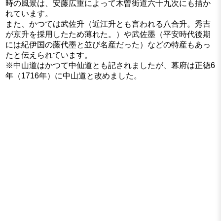
時の風景は、安藤広重によって木曽街道六十九次にも描か
れています。
また、かつては武佐升（近江升とも言われる八合升。秀吉
が京升を採用したため薄れた。）や武佐墨（平安時代後期
には紀伊国の藤代墨と並び名産だった）などの特産もあっ
たと伝えられています。
※中山道はかつて中仙道とも記されましたが、幕府は正徳6
年（1716年）に中山道と改めました。