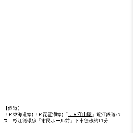
【鉄道】
ＪＲ東海道線(ＪＲ琵琶湖線)「
ＪＲ守山駅
」近江鉄道バ
ス 杉江循環線「市民ホール前」下車徒歩約11分