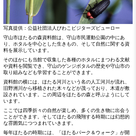
写真提供：公益社団法人びわこビジターズビューロー
守山市ほたるの森資料館は、守山市民運動公園の中にあ
り、ホタルを中心とした生きもの、そして自然に関する資
料を展示しています。
そのほかにも当館で収集した各種のホタルにまつわる文献
や資料を閲覧でき、守山のゲンジボタルの歴史や守山市の
取り組みなども学習することができます。
資料館の横には、ほたる河川という名の人工河川が流れ、
旧野洲川から移植された木々などが茂っており、木道が敷
設されています。この周辺をほたるの森と呼ぶようにして
います。
ここでは四季折々の自然が楽しめ、多くの生き物に出会う
ことができます。そしてほたるの飛翔する時期には幻想的
な雰囲気につつまれていきます。
毎年ほたるの時期には、「ほたるパーク＆ウォーク」が開