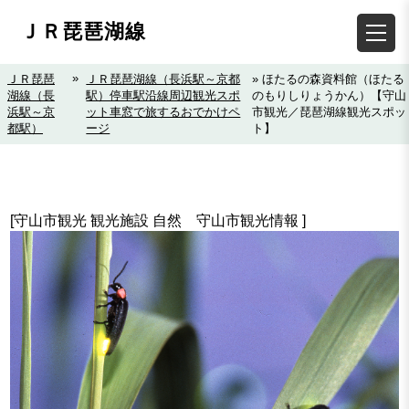
ＪＲ琵琶湖線
»
ＪＲ琵琶
ＪＲ琵琶湖線（長浜駅～京都
» ほたるの森資料館（ほたる
湖線（長
駅）停車駅沿線周辺観光スポ
のもりしりょうかん）【守山
浜駅～京
ット車窓で旅するおでかけペ
市観光／琵琶湖線観光スポッ
都駅）
ージ
ト】
[守山市観光 観光施設 自然 守山市観光情報 ]