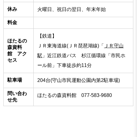
休み
火曜日、祝日の翌日、年末年始
料金
【鉄道】
ほたるの
ＪＲ東海道線(ＪＲ琵琶湖線)「
ＪＲ守山
森資料
館 アク
駅
」近江鉄道バス 杉江循環線「市民ホ
セス
ール前」下車徒歩約11分
駐車場
204台(守山市民運動公園内第2駐車場)
問い合わ
ほたるの森資料館 077-583-9680
せ先