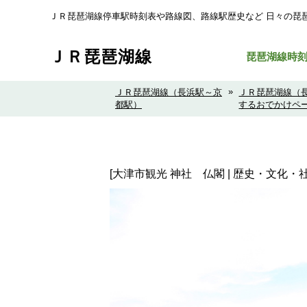
ＪＲ琵琶湖線停車駅時刻表や路線図、路線駅歴史など ⽇々の琵
ＪＲ琵琶湖線
琵琶湖線時
»
ＪＲ琵琶湖線（長浜駅～京
ＪＲ琵琶湖線（
都駅）
するおでかけペ
[大津市観光 神社 仏閣 | 歴史・文化