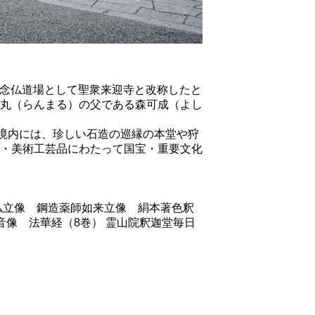
）が念仏道場として聖衆来迎寺と改称したと
丸（らんまる）の父である森可成（よし
。境内には、珍しい石造の巡縁の本堂や狩
・美術工芸品にわたって国宝・重要文化
仏立像 鋼造薬師如来立像 絹本著色釈
像 法華経（8巻） 霊山院釈迦堂毎日