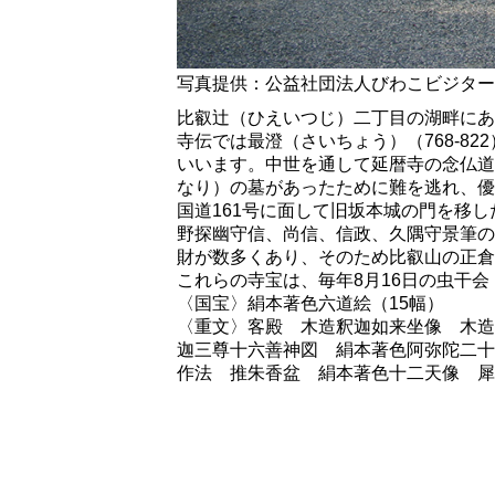
写真提供：公益社団法人びわこビジター
比叡辻（ひえいつじ）二丁目の湖畔にあ
寺伝では最澄（さいちょう）（768-8
いいます。中世を通して延暦寺の念仏道
なり）の墓があったために難を逃れ、優
国道161号に面して旧坂本城の門を移
野探幽守信、尚信、信政、久隅守景筆の
財が数多くあり、そのため比叡山の正倉
これらの寺宝は、毎年8月16日の虫干
〈国宝〉絹本著色六道絵（15幅）
〈重文〉客殿 木造釈迦如来坐像 木造
迦三尊十六善神図 絹本著色阿弥陀二十
作法 推朱香盆 絹本著色十二天像 犀