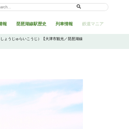
ect Language
▼
情報
琵琶湖線駅歴史
列車情報
鉄道マニア
（しょうじゅらいこうじ）【大津市観光／琵琶湖線
】