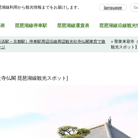
琶湖線利⽤から観光情報までをお届けします。
language
Sel
刻表
琵琶湖線停車駅
琵琶湖線運賃表
琵琶湖線沿線観光
長浜駅～京都駅）停車駅周辺沿線周辺観光社寺仏閣車窓で旅
» 聖衆来迎寺
ージ
観光スポット
・社寺仏閣 琵琶湖線観光スポット]