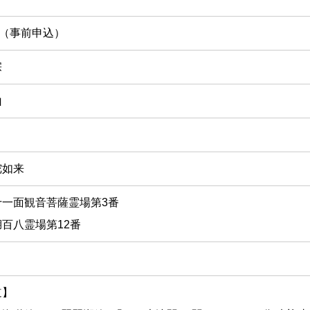
円（事前申込）
宗
山
陀如来
十一面観音菩薩霊場第3番
百八霊場第12番
道】