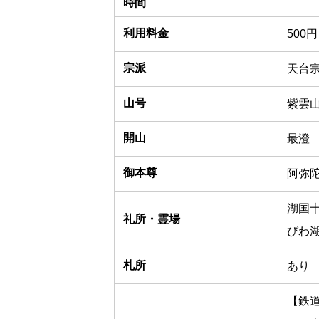
時間
利用料金
500
宗派
天台
山号
紫雲
開山
最澄
御本尊
阿弥
湖国
礼所・霊場
びわ湖
札所
あり
【鉄