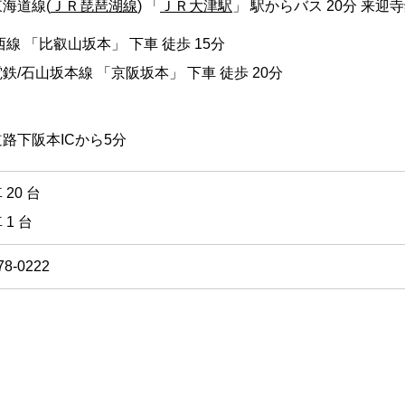
海道線(
ＪＲ琵琶湖線
) 「
ＪＲ大津駅
」 駅からバス 20分 来迎
西線 「比叡山坂本」 下車 徒歩 15分
鉄/石山坂本線 「京阪坂本」 下車 徒歩 20分
】
路下阪本ICから5分
20 台
 1 台
78-0222