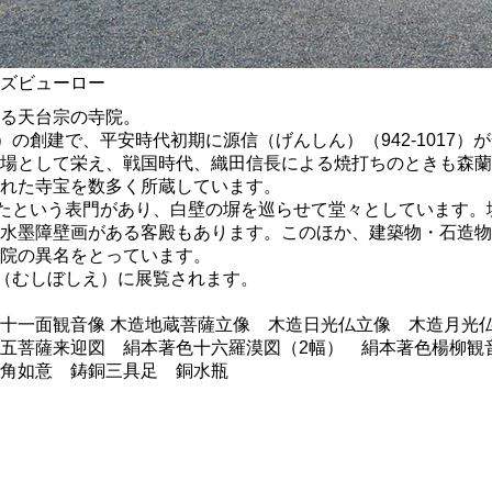
ズビューロー
る天台宗の寺院。
22）の創建で、平安時代初期に源信（げんしん）（942-1017
場として栄え、戦国時代、織田信長による焼打ちのときも森蘭
れた寺宝を数多く所蔵しています。
したという表門があり、白壁の塀を巡らせて堂々としています
水墨障壁画がある客殿もあります。このほか、建築物・石造物
院の異名をとっています。
会（むしぼしえ）に展覧されます。
十一面観音像 木造地蔵菩薩立像 木造日光仏立像 木造月光
五菩薩来迎図 絹本著色十六羅漠図（2幅） 絹本著色楊柳観音
角如意 鋳銅三具足 銅水瓶