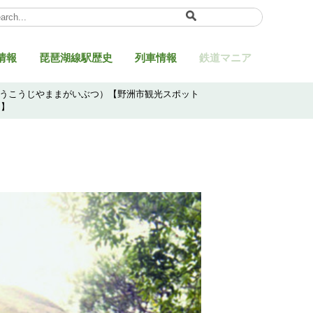
ect Language
▼
情報
琵琶湖線駅歴史
列車情報
鉄道マニア
ょうこうじやままがいぶつ）【野洲市観光スポット
ト】