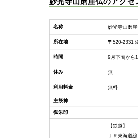
妙光寺山磨崖仏のアクセ
名称
妙光寺山磨崖
所在地
〒520-23
時間
9月下旬から
休み
無
利用料金
無料
主祭神
御朱印
【鉄道】
ＪＲ東海道線