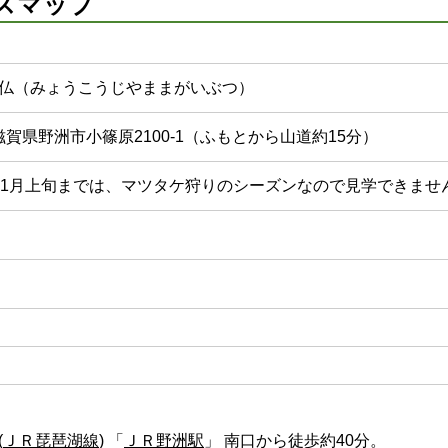
スマップ
仏（みょうこうじやままがいぶつ）
31 滋賀県野洲市小篠原2100-1（ふもとから山道約15分）
11月上旬までは、マツタケ狩りのシーズンなので見学できませ
(
ＪＲ琵琶湖線
) 「
ＪＲ野洲駅
」 南口から徒歩約40分。