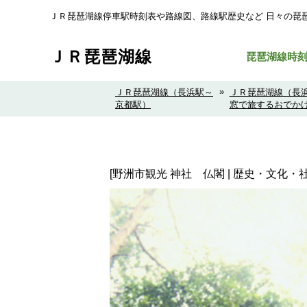
ＪＲ琵琶湖線停車駅時刻表や路線図、路線駅歴史など ⽇々の琵
ＪＲ琵琶湖線
琵琶湖線時
»
ＪＲ琵琶湖線（長浜駅～
ＪＲ琵琶湖線（長
京都駅）
窓で旅するおでか
[野洲市観光 神社 仏閣 | 歴史・文化