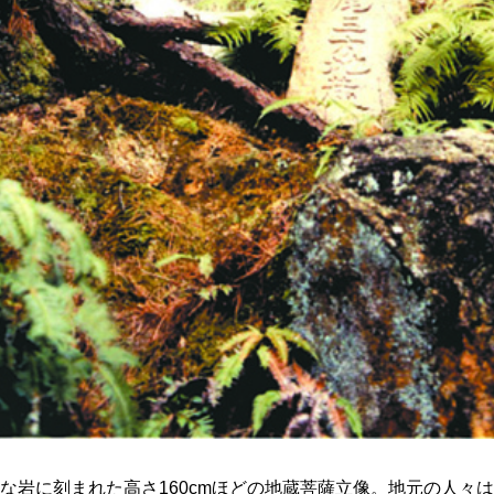
な岩に刻まれた高さ160cmほどの地蔵菩薩立像。地元の人々