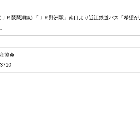
(
ＪＲ琵琶湖線
) 「
ＪＲ野洲駅
」南口より近江鉄道バス「希望が
分。
産協会
-3710