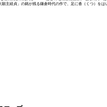
立、大願主経貞」の銘が残る鎌倉時代の作で、足に沓（くつ）を