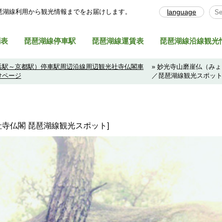
琶湖線利⽤から観光情報までをお届けします。
language
Sel
刻表
琵琶湖線停車駅
琵琶湖線運賃表
琵琶湖線沿線観光
浜駅～京都駅）停車駅周辺沿線周辺観光社寺仏閣車
» 妙光寺山磨崖仏（み
けページ
／琵琶湖線観光スポッ
・社寺仏閣 琵琶湖線観光スポット]